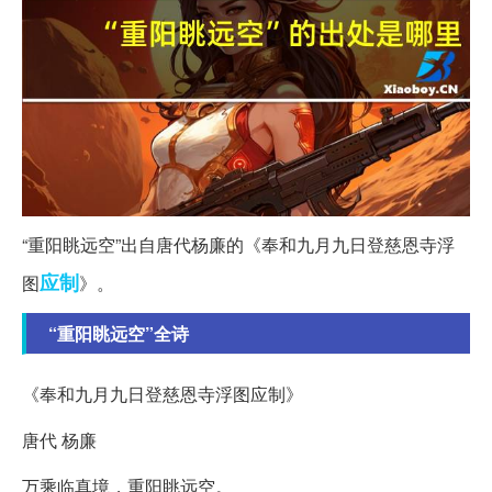
“重阳眺远空”出自唐代杨廉的《奉和九月九日登慈恩寺浮
应制
图
》。
“重阳眺远空”全诗
《奉和九月九日登慈恩寺浮图应制》
唐代 杨廉
万乘临真境，重阳眺远空。