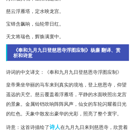
慈云浮雁塔，定水映龙宫。
宝铎含飙响，仙轮带日红。
天文将瑞色，辉焕满寰中。
《奉和九月九日登慈恩寺浮图应制》杨廉 翻译、赏
析和诗意
诗词的中文译文：《奉和九月九日登慈恩寺浮图应制》
皇帝乘坐华丽的马车来到真实的境地，登上慈恩寺，仰望
遥远的天空。慈云覆盖着浮雁塔，平静的水面映照出龙宫
的景象。金属铃铛吹响阵阵风声，仙女的车轮闪耀着日光
的红色。天象中散发出豪华的光彩，照亮了整个寰宇。
诗人
诗意：这首诗描绘了
在九月九日来到慈恩寺，欣赏着