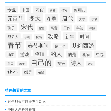
习俗
专业
中国
你可以
作者
价格
冬天
唐代
元宵节
冬季
大学
学校
宋代
孩子
寓意
工作
年初
年龄
家庭
攻略
新年
时间
很多人
手机
技能
春节
梦幻西游
春节期间
是一个
的人
疫情
游戏
的是
红包
礼物
汤圆
自己的
诗人
英语
美国
诗词
考生
还不
都是
长辈
猜你想看的文章
过年那天可以夫妻生活么
中国人怎样过春节