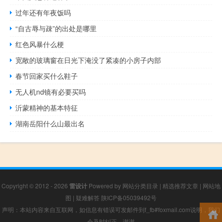
过年还有年夜饭吗
“自古辱与疎”的出处是哪里
红色风暴什么梗
宽敞的玻璃窗在日光下淹没了紧凑的小房子内部
春节回家买什么鞋子
无人机nd镜有必要买吗
沂蒙精神的基本特征
湖南岳阳什么山最出名
Copyright © 2012 - 2026
雷设计
Powered by
网站分类目录
|
精选推荐文章
|
网站地
图
|
疑难解答
陕ICP备05039492号
声明：本站内容来自互联网，如信息有错误可发邮件到f_fb#foxmail.com说明，我们
会及时纠正，谢谢