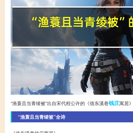
钱庄
“渔蓑且当青绫被”出自宋代程公许的《借东溪巷
寓居
“渔蓑且当青绫被”全诗