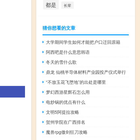
都是
长辈
猜你想看的文章
大学期间学生如何才能把户口迁回原籍
阿西吧是什么意思韩语
冬天的雪什么歌
鼎龙 仙桃半导体材料产业园投产仪式举行
“不放玉花飞堕地”的出处是哪里
梦幻西游星辉石怎么用
电炒锅的优点有什么
文明5阿提拉攻略
贺州学院在广西排名
魔兽rpg傲剑狂刀攻略