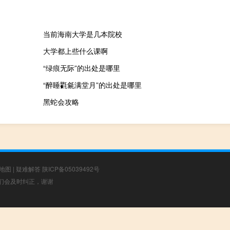
当前海南大学是几本院校
大学都上些什么课啊
“绿痕无际”的出处是哪里
“醉睡氍毹满堂月”的出处是哪里
黑蛇会攻略
地图
|
疑难解答
陕ICP备05039492号
，我们会及时纠正，谢谢