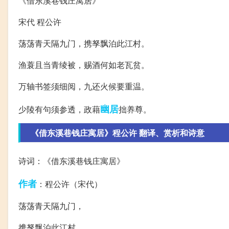
《借东溪巷钱庄寓居》
宋代 程公许
荡荡青天隔九门，携孥飘泊此江村。
渔蓑且当青绫被，赐酒何如老瓦贫。
万轴书签须细阅，九还火候要重温。
幽居
少陵有句须参透，政藉
拙养尊。
《借东溪巷钱庄寓居》程公许 翻译、赏析和诗意
诗词：《借东溪巷钱庄寓居》
作者
：程公许（宋代）
荡荡青天隔九门，
携孥飘泊此江村。