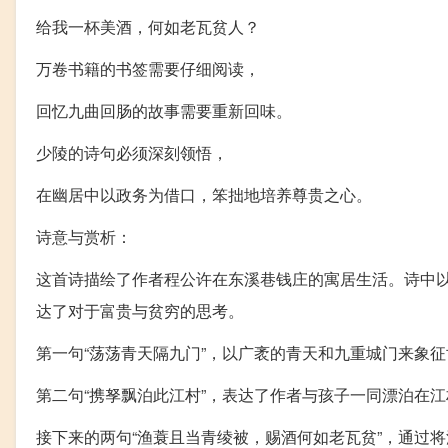
给我一杯美酒，何如老瓦贫人？
万卷书籍的书签需要仔细阅读，
回忆九曲回肠的故事需要重新回味。
少陵的诗句必须深刻领悟，
在幽居中以政务为借口，笨拙地培养尊贵之心。
诗意与赏析：
这首诗描绘了作者程公许在东溪巷钱庄的寓居生活。诗中
达了对于富贵与贫穷的思考。
第一句“荡荡青天隔九门”，以广袤的青天和九重城门来象
第二句“携孥飘泊此江村”，表达了作者与孩子一同漂泊在
接下来的两句“渔蓑且当青绫被，赐酒何如老瓦贫”，通过