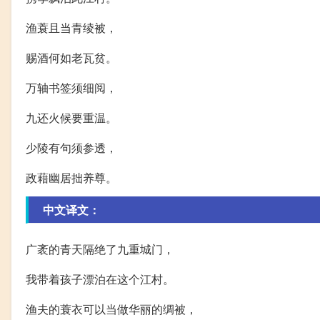
渔蓑且当青绫被，
赐酒何如老瓦贫。
万轴书签须细阅，
九还火候要重温。
少陵有句须参透，
政藉幽居拙养尊。
中文译文：
广袤的青天隔绝了九重城门，
我带着孩子漂泊在这个江村。
渔夫的蓑衣可以当做华丽的绸被，