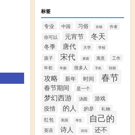
标签
习俗
专业
中国
作者
价格
冬天
元宵节
你可以
唐代
冬季
大学
学校
宋代
孩子
寓意
工作
家庭
很多人
年初
年龄
手机
技能
春节
攻略
新年
时间
春节期间
是一个
梦幻西游
游戏
汤圆
的人
疫情
的是
礼物
自己的
红包
美国
考生
诗人
还不
英语
诗词