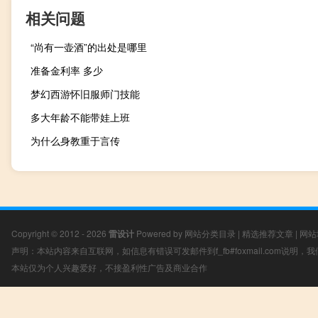
相关问题
“尚有一壶酒”的出处是哪里
准备金利率 多少
梦幻西游怀旧服师门技能
多大年龄不能带娃上班
为什么身教重于言传
Copyright © 2012 - 2026
雷设计
Powered by
网站分类目录
|
精选推荐文章
|
网站
声明：本站内容来自互联网，如信息有错误可发邮件到f_fb#foxmail.com说明
本站仅为个人兴趣爱好，不接盈利性广告及商业合作