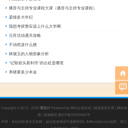
播音与主持专业课程大课（播音与主持专业课程）
梁雄多大年纪
我想考狱警应该上什么大学啊
元宵活动通关攻略
不动然泼什么梗
林黛玉的人物形象分析
“记取钗头新利市”的出处是哪里
养猪要多少本金
Copyright © 2012 - 2026
雷设计
Powered by
网站分类目录
|
精选推荐文章
|
网站地
图
|
疑难解答
陕ICP备05039492号
声明：本站内容来自互联网，如信息有错误可发邮件到f_fb#foxmail.com说明，我们