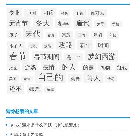
习俗
专业
中国
你可以
作者
价格
冬天
唐代
元宵节
冬季
大学
学校
宋代
孩子
寓意
工作
年初
年龄
家庭
攻略
新年
时间
很多人
手机
技能
春节
梦幻西游
春节期间
是一个
的人
疫情
游戏
的是
红包
礼物
汤圆
自己的
诗人
英语
美国
诗词
考生
还不
都是
长辈
猜你想看的文章
冷气机漏水是什么问题（冷气机漏水）
火焰纹章手游攻略