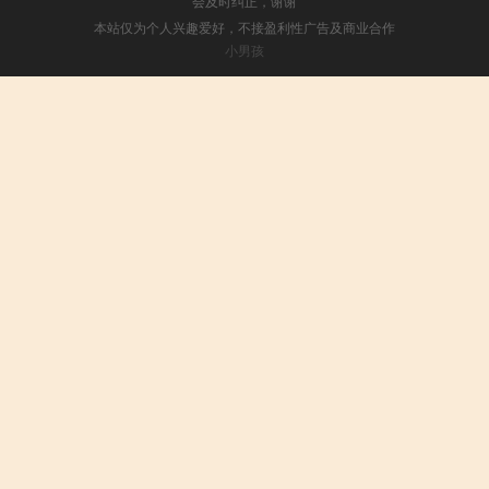
会及时纠正，谢谢
本站仅为个人兴趣爱好，不接盈利性广告及商业合作
小男孩