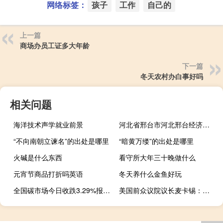
网络标签：
孩子
工作
自己的
上一篇
商场办员工证多大年龄
下一篇
冬天农村办白事好吗
相关问题
海洋技术声学就业前景
河北省邢台市河北邢台经济开发区市高新技术开发区下辖村委会有哪些？
“不向南朝立谏名”的出处是哪里
“暗黄万缕”的出处是哪里
火碱是什么东西
看守所大年三十晚做什么
元宵节商品打折吗英语
冬天养什么金鱼好玩
全国碳市场今日收跌3.29%报72.30元/吨
美国前众议院议长麦卡锡：将“考虑”继续留任国会