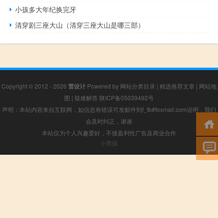
小孩多大年纪换完牙
清穿剧三座大山（清穿三座大山是哪三部）
Copyright © 2012 - 2026
雷设计
Powered by
网站分类目录
|
精选推荐文章
|
网站地
图
|
疑难解答
陕ICP备05039492号
声明：本站内容来自互联网，如信息有错误可发邮件到f_fb#foxmail.com说明，我们
会及时纠正，谢谢
本站仅为个人兴趣爱好，不接盈利性广告及商业合作
小男孩