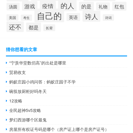
的人
疫情
游戏
的是
红包
礼物
汤圆
自己的
诗人
英语
美国
诗词
考生
还不
都是
长辈
猜你想看的文章
“宁羡华堂数仞高”的出处是哪里
贸易收支
蚂蚁庄园小鸡问答：蚂蚁庄园子不学
碗筷放厨柜好吗冬天
12攻略
全民超神5v5攻略
梦幻西游哪个区最鬼
房屋所有权证号码是哪个（房产证上哪个是房产证号）