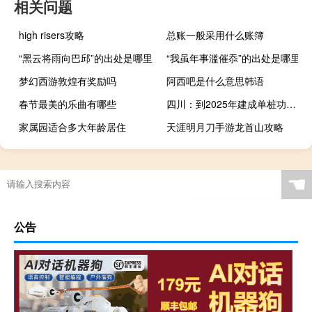
相关问题
high risers攻略
总账一般采用什么账簿
“黑云将雨向巴邱”的出处是哪里
“我虽年事滥催忝”的出处是哪里
梦幻西游敦煌有奖励吗
阿西吧是什么意思韩语
春节最美的乐曲有哪些
四川：到2025年建成单桩功率原则上不小于60千瓦乡村公共充电桩2.2万个以上
家属园适合多大年龄居住
天涯明月刀手游龙首山攻略
☚
公告