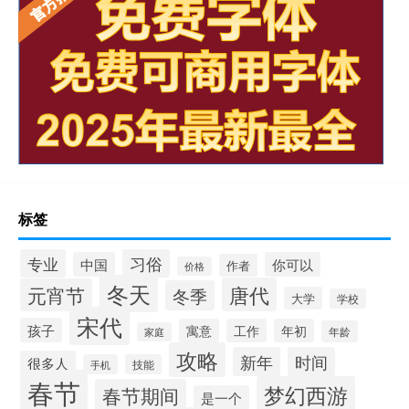
标签
习俗
专业
中国
你可以
作者
价格
冬天
唐代
元宵节
冬季
大学
学校
宋代
孩子
寓意
工作
年初
年龄
家庭
攻略
新年
时间
很多人
手机
技能
春节
梦幻西游
春节期间
是一个