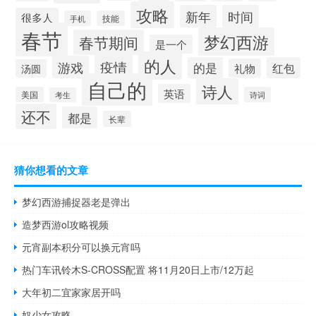
攻略
新年
时间
很多人
手机
技能
春节
梦幻西游
春节期间
是一个
的人
疫情
游戏
的是
红包
礼物
汤圆
自己的
诗人
英语
美国
诗词
考生
还不
都是
长辈
猜你想看的文章
梦幻西游捕捉器老是弹出
造梦西游ol攻略视频
元宵副本积分可以换元宵吗
热门车讯铃木S-CROSS配置 将11月20日上市/12万起
大年初二宜家家居开吗
奴少女攻略