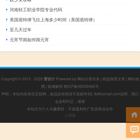
河南轻工职业学院专业代码
美国底特律飞往上海多少时间（美国底特律）
至几天过年
元宵节闹如何闹元宵
Copyright © 2012 - 2026
雷设计
Powered by
网站分类目录
|
精选推荐文章
|
网站地
图
|
疑难解答
陕ICP备05039492号
声明：本站内容来自互联网，如信息有错误可发邮件到f_fb#foxmail.com说明，我们
会及时纠正，谢谢
本站仅为个人兴趣爱好，不接盈利性广告及商业合作
小男孩