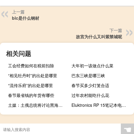
上一篇
blc是什么钢材
下一篇
故宫为什么又叫紫禁城呢
相关问题
工会经费如何在税前扣除
大年初一该做点什么菜
“相见牡丹时”的出处是哪里
巴东三峡是哪三峡
“流传乐府”的出处是哪里
春节买多少灯笼合适
春节最省钱的年货有哪些
过年农村能吃什么花
土媒：土俄总统将讨论黑海港口农产品外运协议
Eluktronics RP 15笔记本电脑试用评估
☚