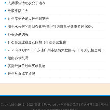
人类哪些活动改变了地表
欧股涨幅扩大
过年需要给老人拜年吗英语
用于水分解的新型杂化光催化剂 内部量子效率超过100%
掉头还是调头
什么是营业税金及附加（什么是营业税）
2023年09月22日广东省广州市疫情大数据-今日/今天疫情全网搜索最新实时消息动态情况通知播报
越南春节乱吗
婆婆带孩子过年买啥礼物
拜年丝巾掉了好吗
Copyright © 2012 - 2026
雷设计
Powered by
网站分类目录
|
精选推荐文章
|
网站地