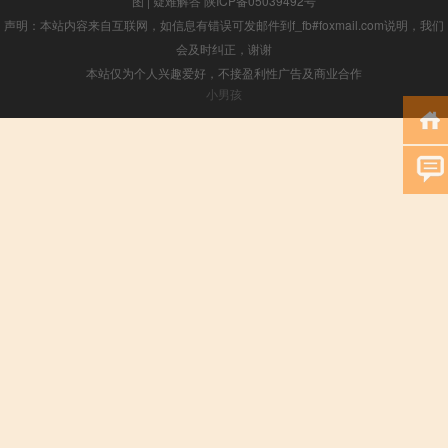
图
|
疑难解答
陕ICP备05039492号
声明：本站内容来自互联网，如信息有错误可发邮件到f_fb#foxmail.com说明，我们
会及时纠正，谢谢
本站仅为个人兴趣爱好，不接盈利性广告及商业合作
小男孩