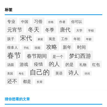
标签
习俗
专业
中国
你可以
作者
价格
冬天
唐代
元宵节
冬季
大学
学校
宋代
孩子
寓意
工作
年初
年龄
家庭
攻略
新年
时间
很多人
手机
技能
春节
梦幻西游
春节期间
是一个
的人
疫情
游戏
的是
红包
礼物
汤圆
自己的
诗人
英语
美国
诗词
考生
还不
都是
长辈
猜你想看的文章