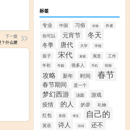
标签
习俗
专业
中国
作者
价格
冬天
元宵节
你可以
下一篇
梗？什么梗
唐代
冬季
大学
学校
宋代
孩子
寓意
工作
家庭
很多人
年初
年龄
手机
技能
春节
攻略
新年
时间
春节期间
是一个
梦幻西游
游戏
汤圆
的人
疫情
的是
礼物
自己的
红包
美国
考生
诗人
还不
英语
诗词