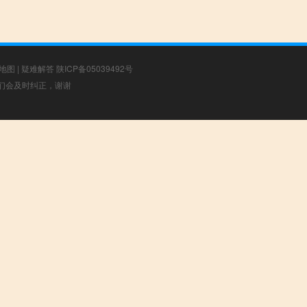
地图
|
疑难解答
陕ICP备05039492号
，我们会及时纠正，谢谢