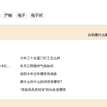
：
产物
电子
电子对
白幼瘦什么
大年三十去厦门打工怎么样
美国运通第三季度每股收益3.3美元预期2.95美元第三季度营收153.8亿美元预期153.3亿美元
冬天江西赣州气候如何
洛阳今年过年哪里有戏曲
磨什么作什么的词语有哪些?
“浪急风高意转深”的出处是哪里