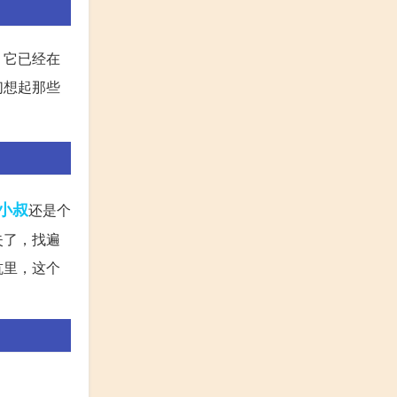
，它已经在
们想起那些
小叔
还是个
失了，找遍
坑里，这个