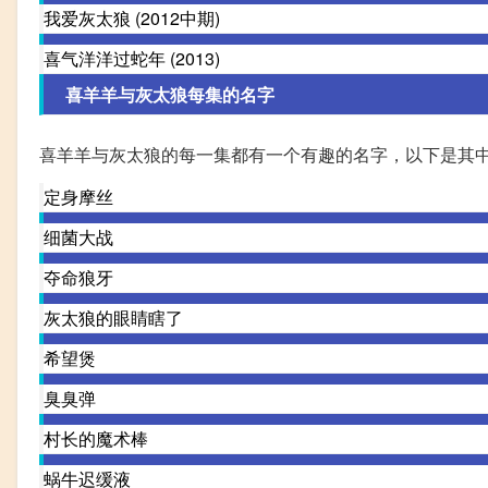
我爱灰太狼 (2012中期)
喜气洋洋过蛇年 (2013)
喜羊羊与灰太狼每集的名字
喜羊羊与灰太狼的每一集都有一个有趣的名字，以下是其
定身摩丝
细菌大战
夺命狼牙
灰太狼的眼睛瞎了
希望煲
臭臭弹
村长的魔术棒
蜗牛迟缓液