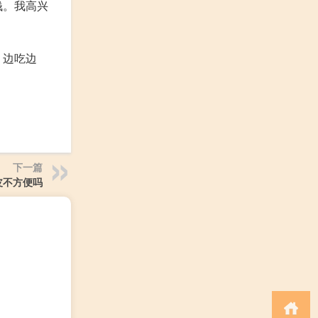
钱。我高兴
，边吃边
下一篇
皮不方便吗