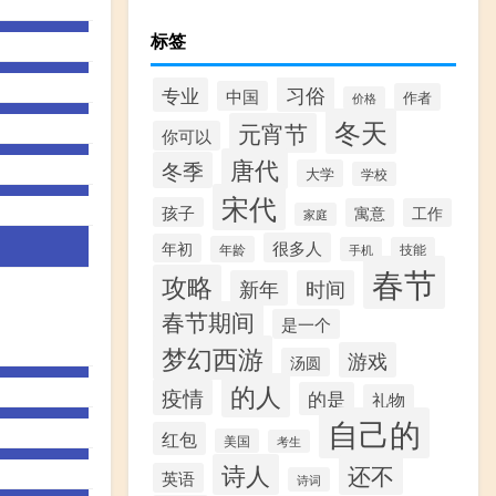
标签
习俗
专业
中国
作者
价格
冬天
元宵节
你可以
唐代
冬季
大学
学校
宋代
孩子
寓意
工作
家庭
很多人
年初
年龄
手机
技能
春节
攻略
新年
时间
春节期间
是一个
梦幻西游
游戏
汤圆
的人
疫情
的是
礼物
自己的
红包
美国
考生
诗人
还不
英语
诗词