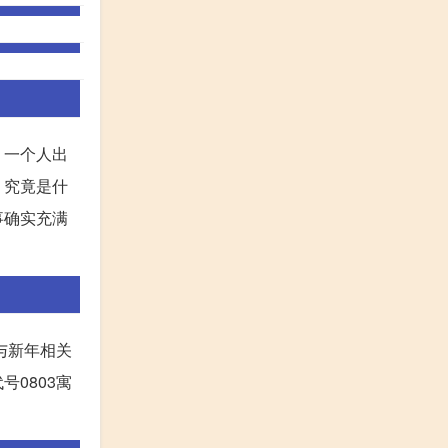
，一个人出
。究竟是什
事确实充满
与新年相关
0803寓