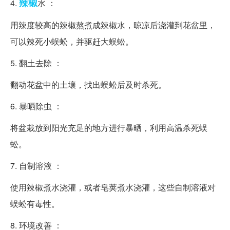
辣椒
4.
水 ：
用辣度较高的辣椒熬煮成辣椒水，晾凉后浇灌到花盆里，
可以辣死小蜈蚣，并驱赶大蜈蚣。
5. 翻土去除 ：
翻动花盆中的土壤，找出蜈蚣后及时杀死。
6. 暴晒除虫 ：
将盆栽放到阳光充足的地方进行暴晒，利用高温杀死蜈
蚣。
7. 自制溶液 ：
使用辣椒煮水浇灌，或者皂荚煮水浇灌，这些自制溶液对
蜈蚣有毒性。
8. 环境改善 ：