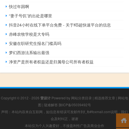
快过年因啊
“妻子号饥”的出处是哪里
抖音24小时在线下单平台免费 - 关于KS超快速平台的信息
赤峰农牧学校是大专吗
安徽在职研究生报名门槛高吗
梦幻西游法系输出最强
净资产是所有者权益还是归属母公司所有者权益
Copyright © 2012 - 2026
雷设计
Powered by
网站分类目录
|
精选推荐文章
|
网站地
图
|
疑难解答
陕ICP备05039492号
声明：本站内容来自互联网，如信息有错误可发邮件到f_fb#foxmail.com说明，我们
会及时纠正，谢谢
本站仅为个人兴趣爱好，不接盈利性广告及商业合作