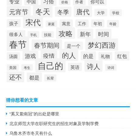
习俗
专业
中国
你可以
作者
价格
冬天
唐代
元宵节
冬季
大学
学校
宋代
孩子
寓意
工作
年初
年龄
家庭
攻略
新年
时间
很多人
手机
技能
春节
梦幻西游
春节期间
是一个
的人
疫情
游戏
的是
红包
礼物
汤圆
自己的
诗人
英语
美国
诗词
考生
还不
都是
长辈
猜你想看的文章
“奚又絷南冠”的出处是哪里
北京师范大学在职研究生的招生对象及学制学费
乌鲁木齐市冬天有什么