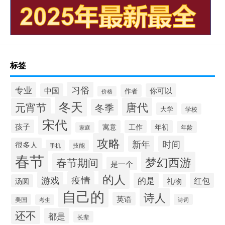
标签
习俗
专业
中国
你可以
作者
价格
冬天
唐代
元宵节
冬季
大学
学校
宋代
孩子
寓意
工作
年初
年龄
家庭
攻略
新年
时间
很多人
手机
技能
春节
梦幻西游
春节期间
是一个
的人
疫情
游戏
的是
红包
礼物
汤圆
自己的
诗人
英语
美国
诗词
考生
还不
都是
长辈