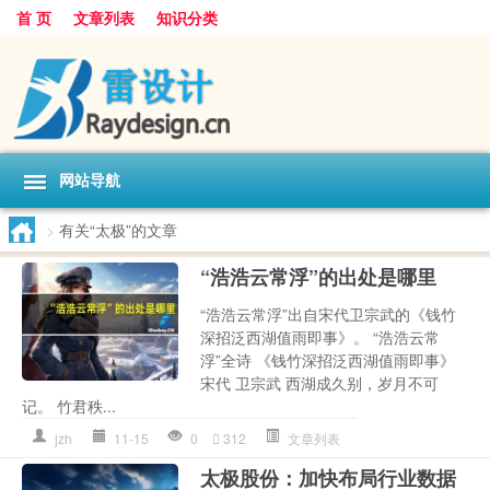
首 页
文章列表
知识分类
网站导航
>
有关“太极”的文章
“浩浩云常浮”的出处是哪里
“浩浩云常浮”出自宋代卫宗武的《钱竹
深招泛西湖值雨即事》。 “浩浩云常
浮”全诗 《钱竹深招泛西湖值雨即事》
宋代 卫宗武 西湖成久别，岁月不可
记。 竹君秩...
jzh
11-15
0
312
文章列表
太极股份：加快布局行业数据