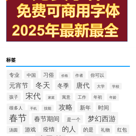
标签
习俗
专业
中国
你可以
作者
价格
冬天
唐代
元宵节
冬季
大学
学校
宋代
孩子
寓意
工作
年初
年龄
家庭
攻略
新年
时间
很多人
手机
技能
春节
梦幻西游
春节期间
是一个
的人
疫情
游戏
的是
红包
礼物
汤圆