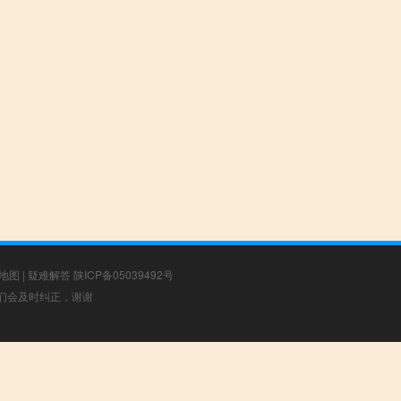
地图
|
疑难解答
陕ICP备05039492号
，我们会及时纠正，谢谢