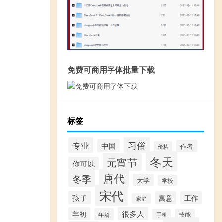
免费可商用字体批量下载
标签
习俗
专业
中国
作者
价格
冬天
元宵节
你可以
唐代
冬季
大学
学校
宋代
孩子
寓意
工作
家庭
很多人
年初
年龄
手机
技能