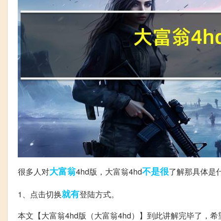
大富翁
不是很
很多人对
4hd版，大富翁4hd
了解那具体是
就有
1、点击切换
登陆方式。
本文【大富翁4hd版（大富翁4hd）】到此讲解完毕了，