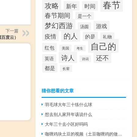
春节
攻略
新年
时间
春节期间
是一个
梦幻西游
游戏
汤圆
下一篇
的人
疫情
的是
礼物
城百度云）
自己的
红包
美国
考生
诗人
还不
英语
诗词
都是
长辈
猜你想看的文章
羽毛球大年三十练什么球
想去别人家拜年该说什么
大年三十去小区好吗吗
咖喱鸡块土豆的视频（土豆咖喱鸡的做法）