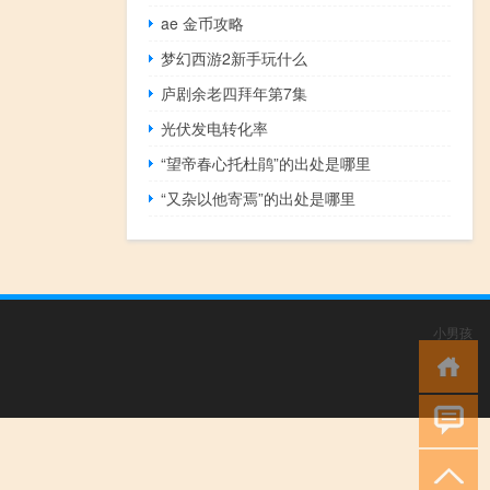
ae 金币攻略
梦幻西游2新手玩什么
庐剧余老四拜年第7集
光伏发电转化率
“望帝春心托杜鹃”的出处是哪里
“又杂以他寄焉”的出处是哪里
小男孩