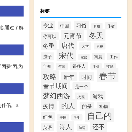
标签
习俗
专业
中国
作者
他,通过了解
价格
冬天
元宵节
你可以
唐代
冬季
大学
学校
宋代
孩子
寓意
工作
家庭
团费”团,为
很多人
年初
年龄
手机
技能
春节
攻略
新年
时间
春节期间
是一个
梦幻西游
游戏
汤圆
的人
伴侣。2.
疫情
的是
礼物
自己的
红包
美国
考生
诗人
还不
英语
诗词