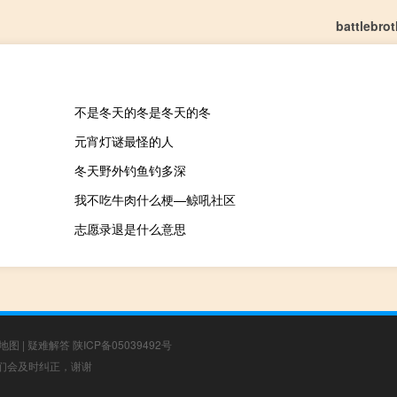
battlebro
不是冬天的冬是冬天的冬
元宵灯谜最怪的人
冬天野外钓鱼钓多深
我不吃牛肉什么梗—鲸吼社区
志愿录退是什么意思
地图
|
疑难解答
陕ICP备05039492号
，我们会及时纠正，谢谢