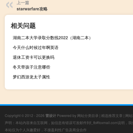
上一篇
starwarfare攻略
相关问题
湖南二本大学录取分数线2022（湖南二本）
今天什么时候过年啊英语
退休工资卡可以更换吗
冬天带孩子注意哪些
梦幻西游龙太子属性
Copyright © 2012 - 2026
雷设计
Powered by
网站分类目录
|
精选推荐文章
|
网站
声明：本站内容来自互联网，如信息有错误可发邮件到f_fb#foxmail.com说明
本站仅为个人兴趣爱好，不接盈利性广告及商业合作