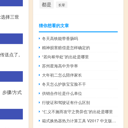
都是
长辈
:选择三世
猜你想看的文章
冬天高铁能带香肠吗
精神损害赔偿是怎样确定的
是传送点了。
“若向秾华处”的出处是哪里
苏州星海高中升学率
大年初二怎么陪伴家长
冬天怎么护肤宝宝脸不干
 步骤/方式
供销合作社是什么单位
行驶证和驾驶证有什么区别
“仁义不施而攻守之势异也”的出处是哪里
箱式换热器热力计算工具 V2017 中文版（箱式换热器热力计算工具 V2017 中文版功能简介）