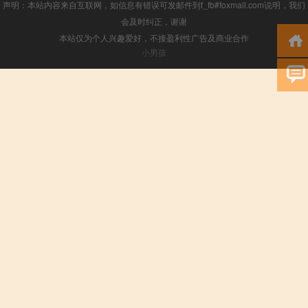
声明：本站内容来自互联网，如信息有错误可发邮件到f_fb#foxmail.com说明，我们
会及时纠正，谢谢
本站仅为个人兴趣爱好，不接盈利性广告及商业合作
小男孩