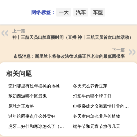
网络标签：
一大
汽车
车型
上一篇
神十三航天员出舱直播时间（直播 神十三航天员首次出舱活动）
下一篇
市场消息：斯里兰卡将修改法律以保证养老金的最低回报率
相关问题
兖州哪里有过年摆摊的地摊
冬天怎么养青豆芽
梦幻西游哪个区最鬼
灯影牛肉哪个牌子好
足球之王攻略
巾帼枭雄之义海豪情排骨的奶奶 巾帼枭雄之义海豪情主题曲
过年给同事点什么外卖好
冬天室内怎么养芦荟植物
虎牙上好佳和寒冰怎么了（虎牙上好佳怎么）
端午节和元宵节放假几天