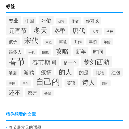
标签
习俗
专业
中国
你可以
作者
价格
冬天
唐代
元宵节
冬季
大学
学校
宋代
孩子
寓意
工作
年初
年龄
家庭
攻略
新年
时间
很多人
手机
技能
春节
梦幻西游
春节期间
是一个
的人
疫情
游戏
的是
红包
礼物
汤圆
自己的
诗人
英语
美国
诗词
考生
还不
都是
长辈
猜你想看的文章
春节最常见的话题