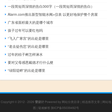
一段简短而深情的告白300字（一段简短而深情的告白）
Alarm.com推出新型智能水阀+仪表 以更好地保护整个房屋
广东省面积最大的是哪个城市
孩子过年可以要红包吗
“飞入广寒宫”的出处是哪里
“老去徒伤悲”的出处是哪里
过年的桔子树怎样淋水
要对父母感恩戴德才行什么梗
“绿阳堤畔”的出处是哪里
Copyright © 2012 - 2026
雷设计
Powered by
网站分类目录
|
精选推荐文章
|
网站地
图
|
疑难解答
陕ICP备05039492号