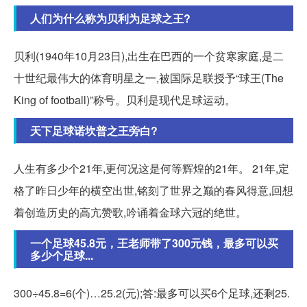
人们为什么称为贝利为足球之王?
贝利(1940年10月23日),出生在巴西的一个贫寒家庭,是二
十世纪最伟大的体育明星之一,被国际足联授予“球王(The
King of football)”称号。贝利是现代足球运动。
天下足球诺坎普之王旁白?
人生有多少个21年,更何况这是何等辉煌的21年。 21年,定
格了昨日少年的横空出世,铭刻了世界之巅的春风得意,回想
着创造历史的高亢赞歌,吟诵着金球六冠的绝世。
一个足球45.8元，王老师带了300元钱，最多可以买
多少个足球...
300÷45.8=6(个)…25.2(元);答:最多可以买6个足球,还剩25.