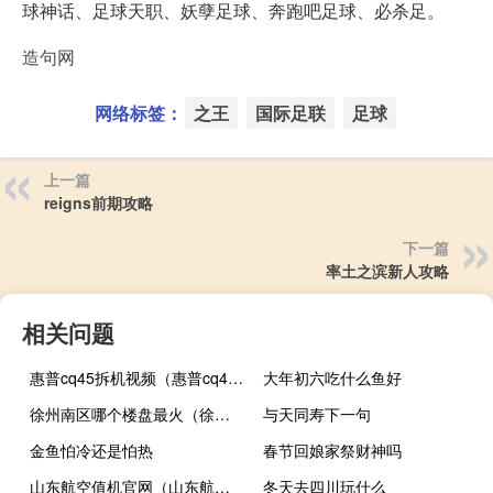
球神话、足球天职、妖孽足球、奔跑吧足球、必杀足。
造句网
网络标签：
之王
国际足联
足球
上一篇
reigns前期攻略
下一篇
率土之滨新人攻略
相关问题
惠普cq45拆机视频（惠普cq45拆机）
大年初六吃什么鱼好
徐州南区哪个楼盘最火（徐州市南区的 新楼盘 现在都有哪些）
与天同寿下一句
金鱼怕冷还是怕热
春节回娘家祭财神吗
山东航空值机官网（山东航空值机）
冬天去四川玩什么