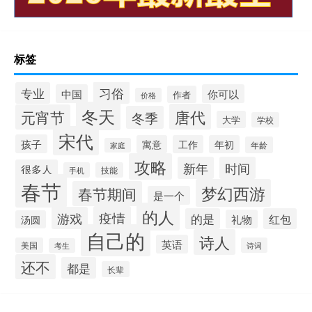
标签
习俗
专业
中国
你可以
作者
价格
冬天
唐代
元宵节
冬季
大学
学校
宋代
孩子
寓意
工作
年初
年龄
家庭
攻略
新年
时间
很多人
手机
技能
春节
梦幻西游
春节期间
是一个
的人
疫情
游戏
的是
红包
礼物
汤圆
自己的
诗人
英语
美国
诗词
考生
还不
都是
长辈