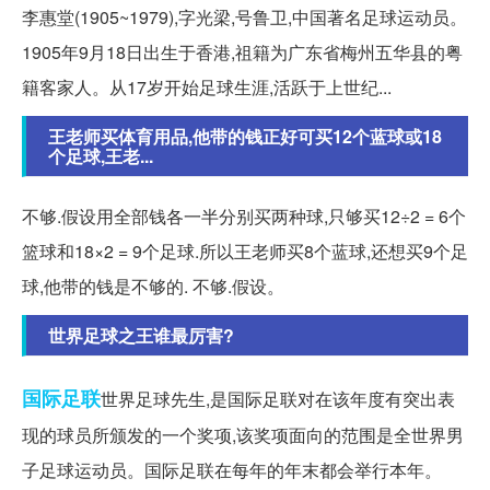
李惠堂(1905~1979),字光梁,号鲁卫,中国著名足球运动员。
1905年9月18日出生于香港,祖籍为广东省梅州五华县的粤
籍客家人。从17岁开始足球生涯,活跃于上世纪...
王老师买体育用品,他带的钱正好可买12个蓝球或18
个足球,王老...
不够.假设用全部钱各一半分别买两种球,只够买12÷2 = 6个
篮球和18×2 = 9个足球.所以王老师买8个蓝球,还想买9个足
球,他带的钱是不够的. 不够.假设。
世界足球之王谁最厉害?
国际足联
世界足球先生,是国际足联对在该年度有突出表
现的球员所颁发的一个奖项,该奖项面向的范围是全世界男
子足球运动员。国际足联在每年的年末都会举行本年。