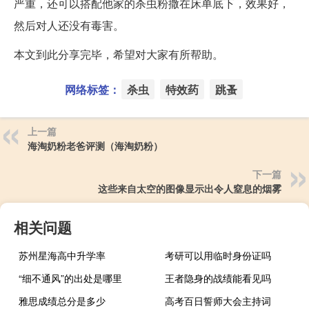
严重，还可以搭配他家的杀虫粉撒在床单底下，效果好，
然后对人还没有毒害。
本文到此分享完毕，希望对大家有所帮助。
网络标签：
杀虫
特效药
跳蚤
上一篇
海淘奶粉老爸评测（海淘奶粉）
下一篇
这些来自太空的图像显示出令人窒息的烟雾
相关问题
苏州星海高中升学率
考研可以用临时身份证吗
“细不通风”的出处是哪里
王者隐身的战绩能看见吗
雅思成绩总分是多少
高考百日誓师大会主持词