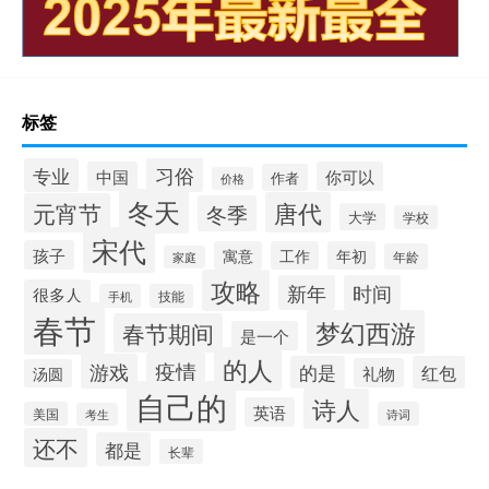
标签
习俗
专业
中国
你可以
作者
价格
冬天
唐代
元宵节
冬季
大学
学校
宋代
孩子
寓意
工作
年初
年龄
家庭
攻略
新年
时间
很多人
手机
技能
春节
梦幻西游
春节期间
是一个
的人
疫情
游戏
的是
红包
礼物
汤圆
自己的
诗人
英语
美国
诗词
考生
还不
都是
长辈