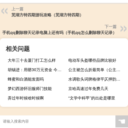
上一篇
芜湖方特四期游玩攻略（芜湖方特四期）
下一篇
手机qq删除聊天记录电脑上还有吗（手机qq怎么删除聊天记录）
相关问题
大年三十去厦门打工怎么样
电动车头盔哪些品牌比较好
胡锡进：用罄30万元资金 今天继续给两只股票加仓
公主裙怎么折最简单（公主裙怎么折）
蜂蜜和白酒能发面吗
水调歌头词牌格律平仄押韵表（水调歌头词牌格律）
梦幻西游怀旧服师门技能
京哈高速过年免费几天
弄过年时候啥时候啊
“文学中科甲”的出处是哪里
☚