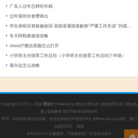
广东人过年怎样吃年糕
过年值班伙食费谁出
学生保研后资格被收回 高校发通报道歉称“严重工作失误” 到底什么情况呢
冬天阿勒泰旅游攻略
vivox27微信美颜怎么打开
小学班主任德育工作总结（小学班主任德育工作总结三年级）
塞尔达怎么攻略
Copyright © 2012 - 2026
雷设计
Powered by
网站分类目录
|
精选推荐文章
|
网站地
图
|
疑难解答
陕ICP备05039492号
声明：本站内容来自互联网，如信息有错误可发邮件到f_fb#foxmail.com说明，我们
会及时纠正，谢谢
本站仅为个人兴趣爱好，不接盈利性广告及商业合作