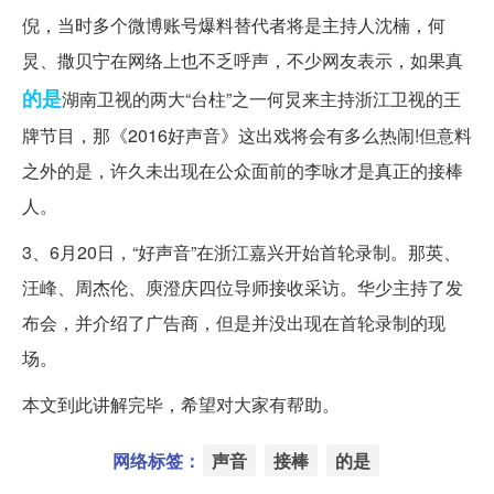
倪，当时多个微博账号爆料替代者将是主持人沈楠，何
炅、撒贝宁在网络上也不乏呼声，不少网友表示，如果真
的是
湖南卫视的两大“台柱”之一何炅来主持浙江卫视的王
牌节目，那《2016好声音》这出戏将会有多么热闹!但意料
之外的是，许久未出现在公众面前的李咏才是真正的接棒
人。
3、6月20日，“好声音”在浙江嘉兴开始首轮录制。那英、
汪峰、周杰伦、庾澄庆四位导师接收采访。华少主持了发
布会，并介绍了广告商，但是并没出现在首轮录制的现
场。
本文到此讲解完毕，希望对大家有帮助。
网络标签：
声音
接棒
的是