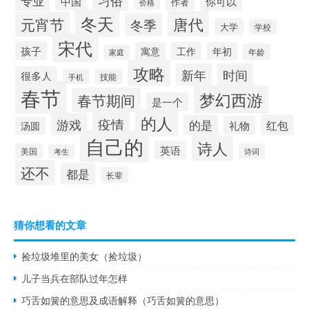
习俗
专业
中国
你可以
作者
价格
冬天
唐代
元宵节
冬季
大学
学校
宋代
孩子
寓意
工作
年初
年龄
家庭
攻略
新年
时间
很多人
手机
技能
春节
梦幻西游
春节期间
是一个
的人
疫情
游戏
的是
红包
礼物
汤圆
自己的
诗人
英语
美国
诗词
考生
还不
都是
长辈
猜你想看的文章
捡垃圾堆里的美女（捡垃圾）
儿子当兵在部队过年怎样
巧舌如簧的意思及成语解释（巧舌如簧的意思）