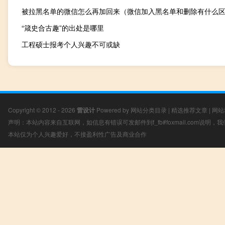
被拉黑名单的微信怎么再加回来（微信加入黑名单和删除有什么
“箴史合古趣”的出处是哪里
工程硕士报考个人兴趣不可或缺
Copyright © 2012 - 2026
雷设计
Powered by
网站分类目录
|
精选推荐文章
|
网站
声明：本站内容来自互联网，如信息有错误可发邮件到f_fb#foxmail.com说明
本站仅为个人兴趣爱好，不接盈利性广告及商业合作