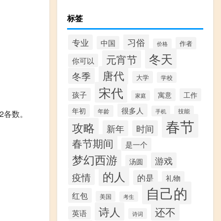
标签
习俗
专业
中国
作者
价格
冬天
元宵节
你可以
唐代
冬季
大学
学校
宋代
孩子
寓意
工作
家庭
很多人
年初
年龄
手机
技能
2各数。
春节
攻略
新年
时间
春节期间
是一个
梦幻西游
游戏
汤圆
的人
疫情
的是
礼物
自己的
红包
美国
考生
诗人
还不
英语
诗词