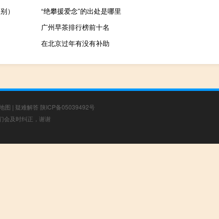
区别）
“绝攀援爱念”的出处是哪里
广州早茶排行榜前十名
在北京过年有没有补助
地图
|
疑难解答
陕ICP备05039492号
，我们会及时纠正，谢谢