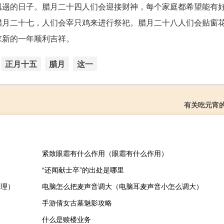
邋遢的日子。腊月二十四人们会迎接财神，每个家庭都希望能有
腊月二十七，人们会宰只鸡来进行祭祀。腊月二十八人们会贴窗
求新的一年顺利吉祥。
正月十五
腊月
这一
有关吃元宵
紧致眼霜有什么作用（眼霜有什么作用）
“还闻献士卒”的出处是哪里
处理）
电脑怎么把麦声音调大（电脑耳麦声音小怎么调大）
手游倩女古墓魅影攻略
什么是赎楼业务