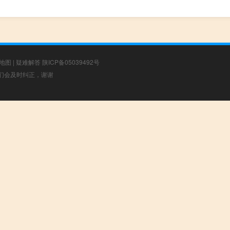
地图
|
疑难解答
陕ICP备05039492号
，我们会及时纠正，谢谢