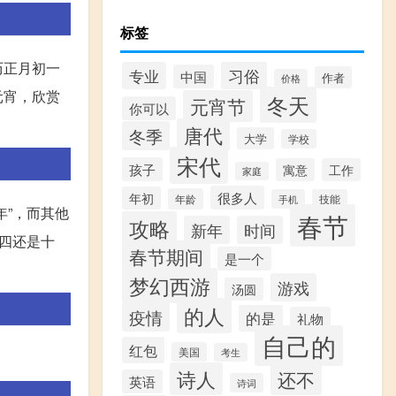
标签
历正月初一
习俗
专业
中国
作者
价格
元宵，欣赏
冬天
元宵节
你可以
唐代
冬季
大学
学校
宋代
孩子
寓意
工作
家庭
很多人
年初
年龄
手机
技能
”，而其他
春节
攻略
新年
时间
四还是十
春节期间
是一个
梦幻西游
游戏
汤圆
的人
疫情
的是
礼物
自己的
红包
美国
考生
诗人
还不
英语
诗词