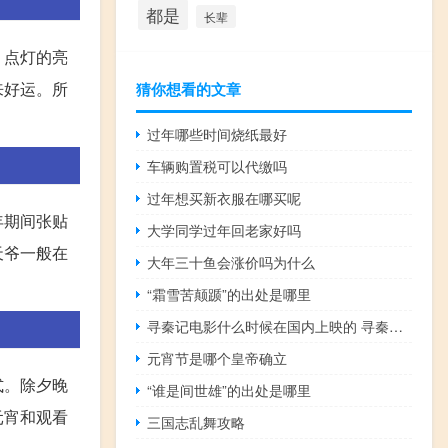
都是
长辈
。点灯的亮
来好运。所
猜你想看的文章
过年哪些时间烧纸最好
车辆购置税可以代缴吗
过年想买新衣服在哪买呢
年期间张贴
大学同学过年回老家好吗
天爷一般在
大年三十鱼会涨价吗为什么
“霜雪苦颠踬”的出处是哪里
寻秦记电影什么时候在国内上映的 寻秦记电影版上映时间
元宵节是哪个皇帝确立
式。除夕晚
“谁是间世雄”的出处是哪里
元宵和观看
三国志乱舞攻略