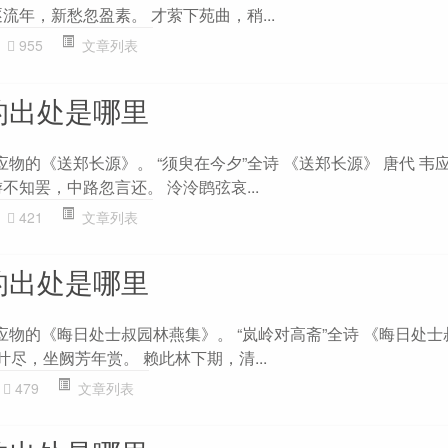
流年，新愁忽盈素。 才萦下苑曲，稍...
955
文章列表
的出处是哪里
应物的《送郑长源》。 “须臾在今夕”全诗 《送郑长源》 唐代 韦
不知罢，中路忽言还。 泠泠鹍弦哀...
421
文章列表
的出处是哪里
应物的《晦日处士叔园林燕集》。 “岚岭对高斋”全诗 《晦日处
叶尽，坐阙芳年赏。 赖此林下期，清...
479
文章列表