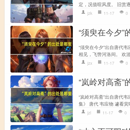
定，况值暄风度。 旧赏逐
jzk
11-17
0
“须臾在今夕”
“须臾在今夕”出自唐代韦
相见，飞辔河洛间。 欢游
jzx
11-17
0
“岚岭对高斋”
“岚岭对高斋”出自唐代韦
集》 唐代 韦应物 遽看蓂
jzl
11-17
0