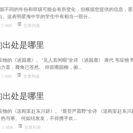
据不同的年份和班级可能会有所变化，但根据您提供的信息，星
左右。这表明星海中学的学生中有相当一部分...
405
文章列表
的出处是哪里
应物的《述园鹿》。 “见人若闲暇”全诗 《述园鹿》 唐代 韦应物 
力直，麚角已苍然。 仰首嚼园柳，俯...
399
文章列表
的出处是哪里
应物的《送阎寀赴东川辟》。 “晨登严霜野”全诗 《送阎寀赴东川
热与寒。 何如结发友，不得携手欢...
408
文章列表