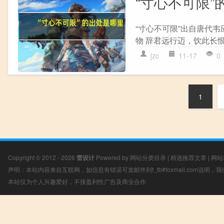
“寸心不可限”
“寸心不可限”出自唐代韦
物 辞君远行迈，饮此长恨
jzc
11-17
0
1
Copyright © 2012 - 2026
雷设计
Powered by
网站分类目录
|
精选推荐文章
|
网站
声明：本站内容来自互联网，如信息有错误可发邮件到f_fb#foxmail.com说明
本站仅为个人兴趣爱好，不接盈利性广告及商业合作