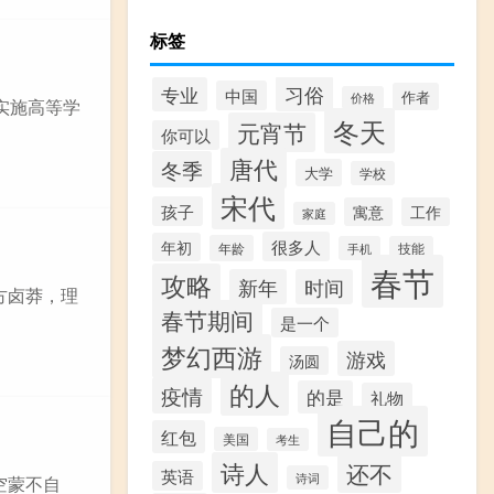
标签
习俗
专业
中国
作者
价格
实施高等学
冬天
元宵节
你可以
唐代
冬季
大学
学校
宋代
孩子
寓意
工作
家庭
很多人
年初
年龄
手机
技能
春节
攻略
新年
时间
性方卤莽，理
春节期间
是一个
梦幻西游
游戏
汤圆
的人
疫情
的是
礼物
自己的
红包
美国
考生
诗人
还不
英语
诗词
空蒙不自