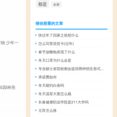
都是
长辈
猜你想看的文章
快过年了回家之前想什么
应物 少年一
怎么写英语贺卡(过年)
春节放鞭炮表现了什么
冬天口罩为什么会是
专业硕士各院校都会提供两种招生形式供大家选择吗
承诺费如何
冬天能钓白条吗
士叔园林燕
冬天温室大葱怎么栽
长春健康职业学院是211大学吗
元宵怎么推