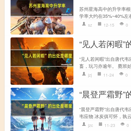
苏州星海高中的升学率根
学率大约在35%~40%
sz
12-15
0
“见人若闲暇”
“见人若闲暇”出自唐代韦
畜，玩习亦逾年。 麑班始
jzj
11-24
0
“晨登严霜野”
“晨登严霜野”出自唐代韦
韦应物 冰炭俱可怀，孰云
jzc
11-23
0