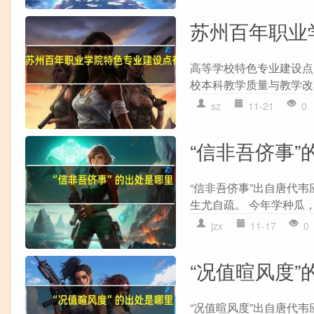
苏州百年职业
高等学校特色专业建设点
校本科教学质量与教学改革工
sz
11-21
0
“信非吾侪事”
“信非吾侪事”出自唐代韦
生尤自疏。 今年学种瓜，
jzx
11-17
0
“况值暄风度”
“况值暄风度”出自唐代韦