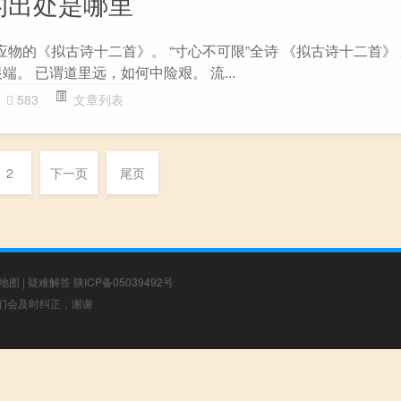
的出处是哪里
应物的《拟古诗十二首》。 “寸心不可限”全诗 《拟古诗十二首》 
端。 已谓道里远，如何中险艰。 流...
583
文章列表
2
下一页
尾页
地图
|
疑难解答
陕ICP备05039492号
，我们会及时纠正，谢谢