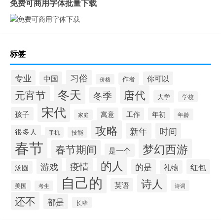
免费可商用字体批量下载
标签
习俗
专业
中国
你可以
作者
价格
冬天
唐代
元宵节
冬季
大学
学校
宋代
孩子
寓意
工作
年初
年龄
家庭
攻略
新年
时间
很多人
手机
技能
春节
梦幻西游
春节期间
是一个
的人
疫情
游戏
的是
红包
礼物
汤圆
自己的
诗人
英语
美国
诗词
考生
还不
都是
长辈