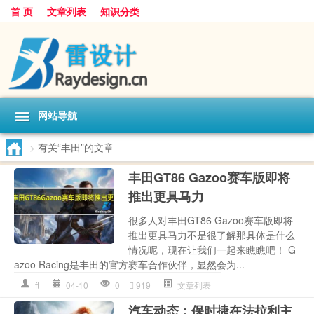
首 页
文章列表
知识分类
网站导航
>
有关“丰田”的文章
丰田GT86 Gazoo赛车版即将
推出更具马力
很多人对丰田GT86 Gazoo赛车版即将
推出更具马力不是很了解那具体是什么
情况呢，现在让我们一起来瞧瞧吧！ G
azoo Racing是丰田的官方赛车合作伙伴，显然会为...
ft
04-10
0
919
文章列表
汽车动态：保时捷在法拉利主