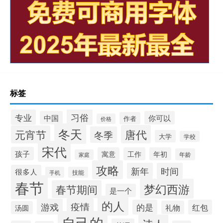
标签
习俗
专业
中国
你可以
作者
价格
冬天
唐代
元宵节
冬季
大学
学校
宋代
孩子
寓意
工作
年初
年龄
家庭
攻略
新年
时间
很多人
手机
技能
春节
梦幻西游
春节期间
是一个
的人
疫情
游戏
的是
红包
礼物
汤圆
自己的