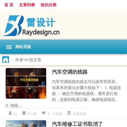
首 页
文章列表
知识分类
网站导航
>
作者“rc”的文章
汽车空调的线路
汽车空调线路的接法可以因车型而异，
但基本的接法步骤大致如下： 1. 电源连
接 ： 确定空调的电源线，通常是红色
的，连接到电源正极，确保电源稳定。
2. 地线...
rc
01-25
0
838
文章列表
汽车维修工证书取消了