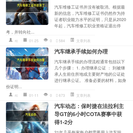
汽车维修工证书并没有被取消。根据最
新的信息，汽车维修工证书仍然作为持
证者职业能力水平的证明，只是从2020
年起，汽车维修工职业资格证退出停
考，并转向社...
rc
01-25
0
584
文章列表
汽车继承手续如何办理
汽车继承手续的办理流程通常包括以下
几个步骤： 1. 办理继承公证 ： 到被继
承人生前住所地或主要财产地的公证处
进行继承公证。 准备必要的材料，如身
份证明...
rc
01-11
0
673
文章列表
汽车动态：保时捷在法拉利主
导GT的6小时COTA赛事中获
得1-2分
21年几乎每家每户都需要用上汽车啦。