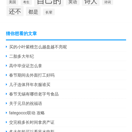
诗人
英语
美国
诗词
考生
还不
都是
长辈
猜你想看的文章
买的小叶紫檀怎么越盘越不亮呢
二胎多大年纪
高中毕业证怎么拿
春节期间去外面打工好吗
儿子连体拜年衣服谁买
春节无锡有哪些老字号食品
关于元旦的祝福语
fategoccc联动 攻略
交完税多长时间拿房产证
多大年龄可以看风水电影