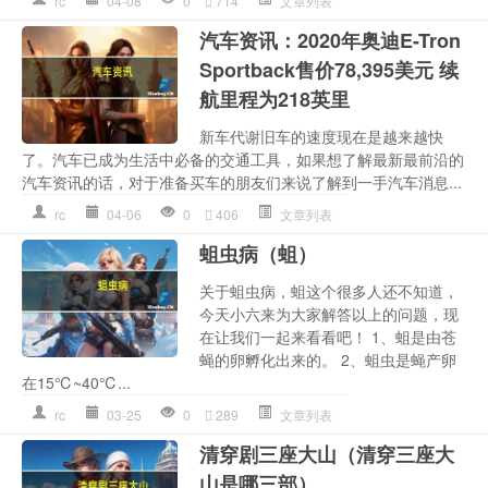
rc
04-08
0
714
文章列表
汽车资讯：2020年奥迪E-Tron
Sportback售价78,395美元 续
航里程为218英里
新车代谢旧车的速度现在是越来越快
了。汽车已成为生活中必备的交通工具，如果想了解最新最前沿的
汽车资讯的话，对于准备买车的朋友们来说了解到一手汽车消息...
rc
04-06
0
406
文章列表
蛆虫病（蛆）
关于蛆虫病，蛆这个很多人还不知道，
今天小六来为大家解答以上的问题，现
在让我们一起来看看吧！ 1、蛆是由苍
蝇的卵孵化出来的。 2、蛆虫是蝇产卵
在15℃~40℃...
rc
03-25
0
289
文章列表
清穿剧三座大山（清穿三座大
山是哪三部）