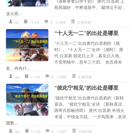
《洛桥寒食日作十韵》 唐代 白居易 上
苑风烟好，中桥道路平。 蹴球尘不起，
泼火雨...
jzl
11-24
0
958
文章列表
“十人无一二”的出处是哪里
“十人无一二”出自唐代白居易的《感
时》。 “十人无一二”全诗 《感时》 唐
代 白居易 朝见日上天，暮见日入地。
不觉明镜中，忽年三十四。 勿言身未
老，冉冉行...
jzs
11-24
0
896
文章列表
“彼此宁相见”的出处是哪里
“彼此宁相见”出自唐代白居易的《新秋
喜凉。 “彼此宁相见”全诗 《新秋喜凉，
因寄兵部杨侍郎》 唐代 白居易 外强火
未退，中锐金方战。 一夕风雨来，炎凉
随数...
jzb
11-23
0
207
文章列表