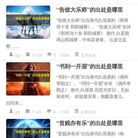
“告彼大乐师”的出处是哪里
“告彼大乐师”出自唐代白居易的《和答
诗十首·和阳城驿》。 “告彼大乐师”全诗
《和答诗十首·和阳城驿》 唐代 白居易
商山阳城驿，中有叹者谁。 云是元监
察，...
jzg
11-23
0
626
文章列表
“书到一开眉”的出处是哪里
“书到一开眉”出自唐代白居易的《偶作
寄朗之》。 “书到一开眉”全诗 《偶作寄
朗之》 唐代 白居易 历想为官日，无如
刺史时。 欢娱接宾客，饱暖及妻儿。
自到东...
jzs
11-20
0
180
文章列表
“贫贱亦有乐”的出处是哪里
“贫贱亦有乐”出自唐代白居易的《咏