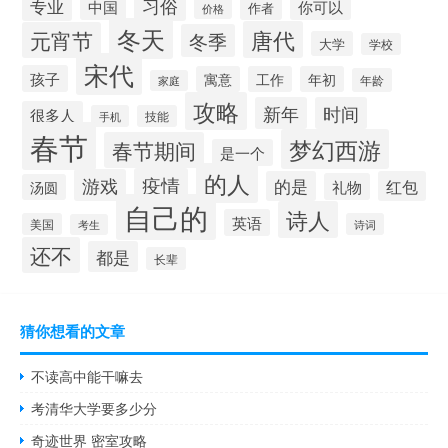
习俗
专业
中国
你可以
作者
价格
冬天
唐代
元宵节
冬季
大学
学校
宋代
孩子
寓意
工作
年初
年龄
家庭
攻略
新年
时间
很多人
手机
技能
春节
梦幻西游
春节期间
是一个
的人
疫情
游戏
的是
红包
礼物
汤圆
自己的
诗人
英语
美国
诗词
考生
还不
都是
长辈
猜你想看的文章
不读高中能干嘛去
考清华大学要多少分
奇迹世界 密室攻略