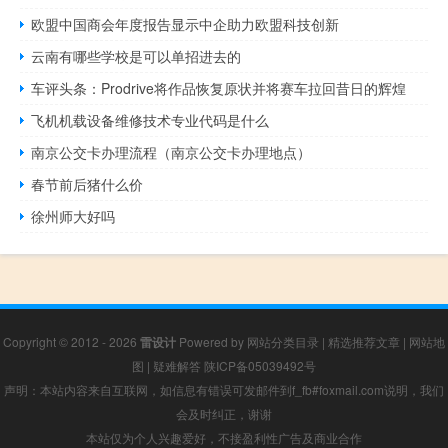
欧盟中国商会年度报告显示中企助力欧盟科技创新
云南有哪些学校是可以单招进去的
车评头条：Prodrive将作品恢复原状并将赛车拉回昔日的辉煌
飞机机载设备维修技术专业代码是什么
南京公交卡办理流程（南京公交卡办理地点）
春节前后猪什么价
徐州师大好吗
Copyright © 2012 - 2026
雷设计
Powered by
网站分类目录
|
精选推荐文章
|
网站地
图
|
疑难解答
陕ICP备05039492号
声明：本站内容来自互联网，如信息有错误可发邮件到f_fb#foxmail.com说明，我们
会及时纠正，谢谢
本站仅为个人兴趣爱好，不接盈利性广告及商业合作