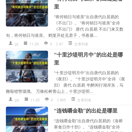
里
“将何销日与谁亲”出自唐代白居易的
《不出门》。 “将何销日与谁亲”全诗
《不出门》 唐代 白居易 不出门来又数
旬，将何销日与谁亲。 鹤笼开处见君子，书卷展...
jzj
11-25
0
47
文章列表
“十里沙堤明月中”的出处是哪
里
“十里沙堤明月中”出自唐代白居易的
《夜归》。 “十里沙堤明月中”全诗 《夜
归》 唐代 白居易 半醉闲行湖岸东，马
鞭敲镫辔珑璁。 万株松树青山上，十里沙堤明...
jzs
11-25
0
955
文章列表
“连钱嚼金勒”的出处是哪里
“连钱嚼金勒”出自唐代白居易的《洛桥
寒食日作十韵》。 “连钱嚼金勒”全诗