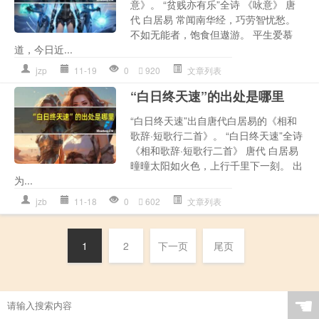
意》。 “贫贱亦有乐”全诗 《咏意》 唐
代 白居易 常闻南华经，巧劳智忧愁。
不如无能者，饱食但遨游。 平生爱慕
道，今日近...
jzp
11-19
0
920
文章列表
“白日终天速”的出处是哪里
“白日终天速”出自唐代白居易的《相和
歌辞·短歌行二首》。 “白日终天速”全诗
《相和歌辞·短歌行二首》 唐代 白居易
曈曈太阳如火色，上行千里下一刻。 出
为...
jzb
11-18
0
602
文章列表
1
2
下一页
尾页
☚