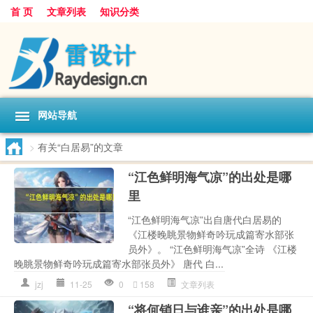
首 页
文章列表
知识分类
网站导航
>
有关“白居易”的文章
“江色鲜明海气凉”的出处是哪
里
“江色鲜明海气凉”出自唐代白居易的
《江楼晚眺景物鲜奇吟玩成篇寄水部张
员外》。 “江色鲜明海气凉”全诗 《江楼
晚眺景物鲜奇吟玩成篇寄水部张员外》 唐代 白...
jzj
11-25
0
158
文章列表
“将何销日与谁亲”的出处是哪