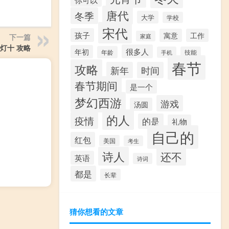
唐代
冬季
大学
学校
宋代
孩子
寓意
工作
下一篇
家庭
灯十 攻略
很多人
年初
年龄
手机
技能
春节
攻略
新年
时间
春节期间
是一个
梦幻西游
游戏
汤圆
的人
疫情
的是
礼物
自己的
红包
美国
考生
诗人
还不
英语
诗词
都是
长辈
猜你想看的文章