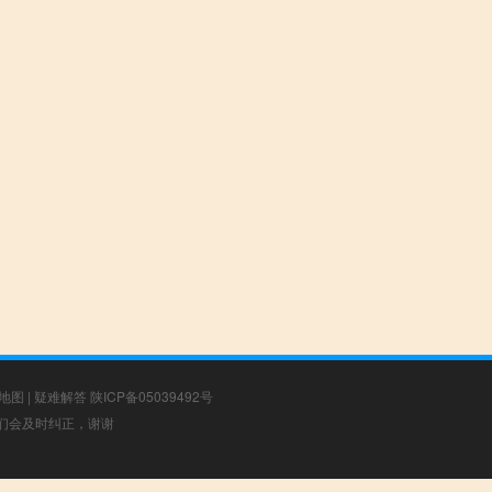
地图
|
疑难解答
陕ICP备05039492号
，我们会及时纠正，谢谢