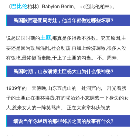
巴比伦
《
柏林》Babylon Berlin。 <<巴比伦柏林>。
民国陕西恶匪周寿娃，他当年都做过哪些坏事?
土匪
说起民国时期的
,那真是多得数不胜数。究其原因,主
要还是因为政局混乱,社会动荡,再加上经济凋敝,很多人没
有饭吃,最终铤而走险,干上了土匪的勾当。 不... 周寿。
民国时期，山东淄博土匪杨大山为什么很神秘?
1939年的一天傍晚,山东五虎山的一处洞窟内,一群光着膀
子的土匪正在推杯换盏,有的喝酒还不忘调戏一下身边的女
人,惹来女人的一阵笑骂声。 正在大家举杯庆祝的...
细说当年你经历的那些邻居之间的故事有什么?