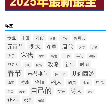
标签
习俗
专业
中国
你可以
作者
价格
冬天
唐代
元宵节
冬季
大学
学校
宋代
孩子
寓意
工作
年初
年龄
家庭
攻略
新年
时间
很多人
手机
技能
春节
梦幻西游
春节期间
是一个
的人
疫情
游戏
的是
红包
礼物
汤圆
自己的
诗人
英语
美国
诗词
考生
还不
都是
长辈