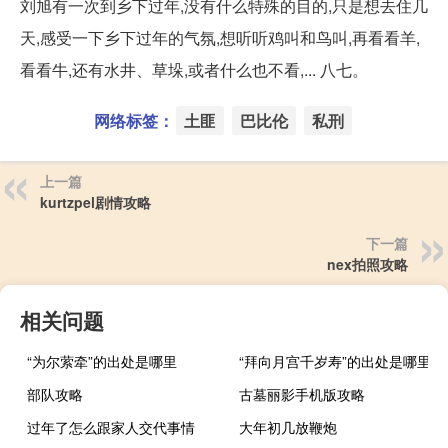
刘旭有一次到乡下过年,没有什么特殊的目的,只是想去住几
天,感受一下乡下过年的气氛,想听听鸡叫和鸟叫,再看看羊,
看看牛,还有水井、草垛,或者什么也不看,... 八七。
网络标签：
土匪
巴比伦
私刑
上一篇
kurtzpel剧情攻略
下一篇
nex拍照攻略
相关问题
“为尔萦牵”的出处是哪里
“拜向月宫千岁寿”的出处是哪里
部队攻略
古墓丽影手机版攻略
过年了怎么跟家人交代事情
大年初几放鞭炮