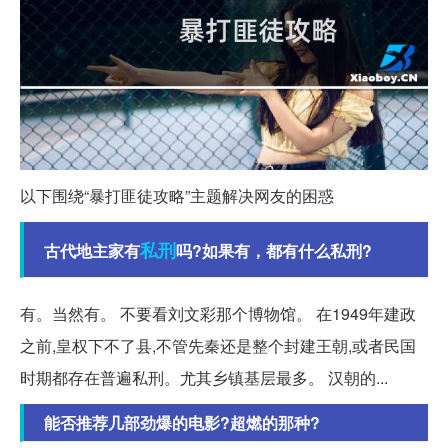
以下围绕“暴打匪徒攻略”主题解决网友的困惑
私刑
古代地主家有
吗?如果有，都有什么私刑?
有。当然有。 不要看刘文彩那个博物馆。 在1949年建政
之前,皇权下不了县,不管先秦还是整个封建王朝,或者民国
时期都存在普遍私刑。尤其乡镇基层最多。 汉朝的...
能否推荐几部劲爆的电影?超燃的那种?