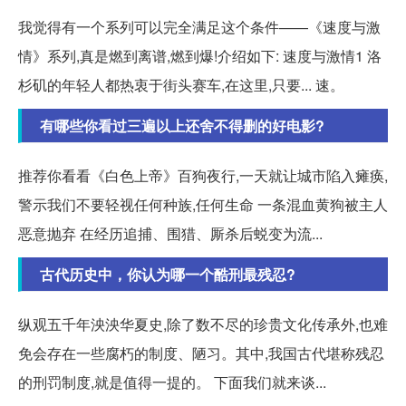
我觉得有一个系列可以完全满足这个条件——《速度与激
情》系列,真是燃到离谱,燃到爆!介绍如下: 速度与激情1 洛
杉矶的年轻人都热衷于街头赛车,在这里,只要... 速。
有哪些你看过三遍以上还舍不得删的好电影?
推荐你看看《白色上帝》百狗夜行,一天就让城市陷入瘫痪,
警示我们不要轻视任何种族,任何生命 一条混血黄狗被主人
恶意抛弃 在经历追捕、围猎、厮杀后蜕变为流...
古代历史中，你认为哪一个酷刑最残忍?
纵观五千年泱泱华夏史,除了数不尽的珍贵文化传承外,也难
免会存在一些腐朽的制度、陋习。其中,我国古代堪称残忍
的刑罚制度,就是值得一提的。 下面我们就来谈...