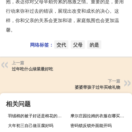
抱，表达你对父母辛勤劳累的感激之情。重要的是，要用
行动来弥补过去的错误，展现出改变和成长的决心。这
样，你和父亲的关系会更加和谐，家庭氛围也会更加温
馨。
网络标签：
交代
父母
的是
上一篇
过年吃什么绿菜最好吃
下一篇
婆婆带孩子过年买啥礼物
相关问题
羽绒棉的被子好还是棉花的被子好
摩尔庄园拉姆的衣服在哪买（摩尔庄园拉姆的衣服购买地点 快吧手游）
大年初三自己做豆腐好吗
密码锁反锁外面能开吗