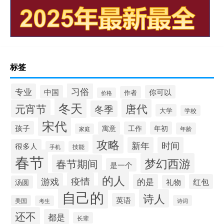
标签
习俗
专业
中国
你可以
作者
价格
冬天
唐代
元宵节
冬季
大学
学校
宋代
孩子
寓意
工作
年初
年龄
家庭
攻略
新年
时间
很多人
手机
技能
春节
梦幻西游
春节期间
是一个
的人
疫情
游戏
的是
红包
礼物
汤圆
自己的
诗人
英语
美国
诗词
考生
还不
都是
长辈