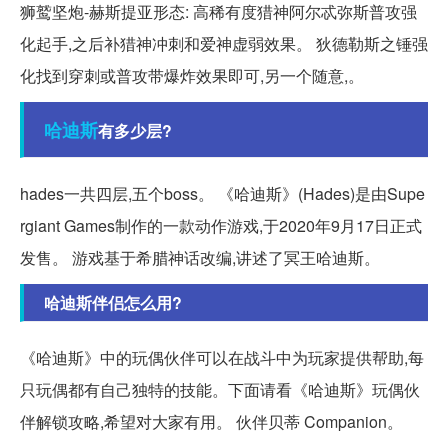
狮鹫坚炮-赫斯提亚形态: 高稀有度猎神阿尔忒弥斯普攻强
化起手,之后补猎神冲刺和爱神虚弱效果。 狄德勒斯之锤强
化找到穿刺或普攻带爆炸效果即可,另一个随意,。
哈迪斯
有多少层?
hades一共四层,五个boss。 《哈迪斯》(Hades)是由Supe
rgiant Games制作的一款动作游戏,于2020年9月17日正式
发售。 游戏基于希腊神话改编,讲述了冥王哈迪斯。
哈迪斯伴侣怎么用?
《哈迪斯》中的玩偶伙伴可以在战斗中为玩家提供帮助,每
只玩偶都有自己独特的技能。下面请看《哈迪斯》玩偶伙
伴解锁攻略,希望对大家有用。 伙伴贝蒂 Companion。