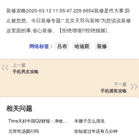
装修攻略2020-03-12 11:55:47 229 6654装修是件大事:防
止被忽悠。今日装修专题:“ 北京天羽马装饰”为您说说装修
这里面的事,省心装修。【拒绝增项!!!拒绝猫腻!。
网络标签：
吕布
哈迪斯
装修
上一篇
手机男友攻略
下一篇
手机摇奖攻略
相关问题
Tims天好中国Q2财报：净收入4.117亿元同比增长129.7%
羊腰子怎么清洗
元宵吃汤圆行吗
你知道过年还有几分钟