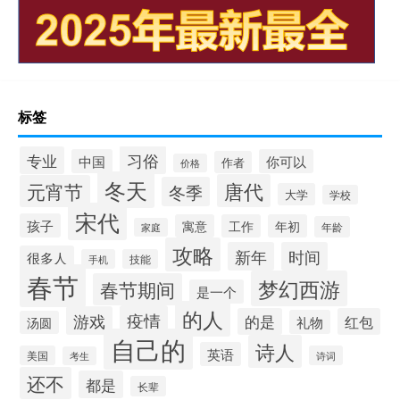
标签
习俗
专业
中国
你可以
作者
价格
冬天
唐代
元宵节
冬季
大学
学校
宋代
孩子
寓意
工作
年初
年龄
家庭
攻略
新年
时间
很多人
手机
技能
春节
梦幻西游
春节期间
是一个
的人
疫情
游戏
的是
红包
礼物
汤圆
自己的
诗人
英语
美国
诗词
考生
还不
都是
长辈