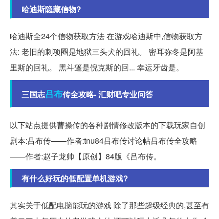
哈迪斯隐藏信物?
哈迪斯全24个信物获取方法 在游戏哈迪斯中,信物获取方
法: 老旧的刺项圈是地狱三头犬的回礼。 密耳弥冬是阿基
里斯的回礼。 黑斗篷是倪克斯的回... 幸运牙齿是。
吕布
三国志
传全攻略- 汇财吧专业问答
以下站点提供曹操传的各种剧情修改版本的下载玩家自创
剧本:吕布传——作者:tnu84吕布传讨论帖吕布传全攻略
——作者:赵子龙帅【原创】84版《吕布传。
有什么好玩的低配置单机游戏?
其实关于低配电脑能玩的游戏 除了那些超级经典的,甚至有