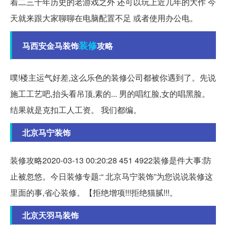
着二三十年历史的老游戏之外 还可以玩上近几年的大作 今
天就来跟大家聊聊在电脑配置不足 或者使用办公电。
装修
马西安金马装饰
攻略
噗!楼主运气好差,这么乐色的装修公司都被你遇到了。先说
施工工艺吧,抬头看吊顶,素的... 男的唱红脸,女的唱黑脸。
结果就是克扣工人工资。 我们都编。
北京马宁装饰
装修攻略2020-03-13 00:20:28 451 4922装修是件大事:防
止被忽悠。今日装修专题:“ 北京马宁装饰”为您说说装修这
里面的事,省心装修。【拒绝增项!!!拒绝猫腻!!!。
北京天羽马装饰