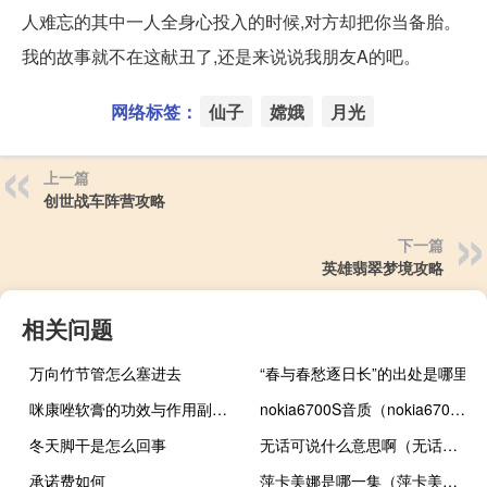
人难忘的其中一人全身心投入的时候,对方却把你当备胎。
我的故事就不在这献丑了,还是来说说我朋友A的吧。
网络标签：
仙子
嫦娥
月光
上一篇
创世战车阵营攻略
下一篇
英雄翡翠梦境攻略
相关问题
万向竹节管怎么塞进去
“春与春愁逐日长”的出处是哪里
咪康唑软膏的功效与作用副作用（咪康唑软膏的功效与作用）
nokia6700S音质（nokia6700s）
冬天脚干是怎么回事
无话可说什么意思啊（无话可说什么意思）
承诺费如何
萍卡美娜是哪一集（萍卡美娜杀了云宝吃）