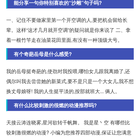
能分享一句你特别喜欢的“沙雕”句子吗?
一、记住不要做家里第一个开空调的人,要把机会留给长
辈。这样“这才几月就开空调”的疑问就是你来说了 二、拿
着一根竹竿走在油菜花田里面,有没有一种顶级大号。
有个奇葩岳母是什么感受?
我的岳母挺奇葩的,使劲对我投喂,哪怕女儿跟我离婚了,还
偶尔叫我去尝尝她的新菜式,要不是只是一个大女儿,我不想
换丈母娘呀! 我的人生挺平淡的,按部就班大... 俩人。
有什么比较刺激的很燃的动漫推荐吗?
天接云涛连晓雾,星河欲转千帆舞。 我是星丶空 有哪些比
较刺激很燃的动漫? 小编为您推荐四部动漫,保证让您满意