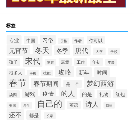
标签
习俗
专业
中国
你可以
作者
价格
冬天
唐代
元宵节
冬季
大学
学校
宋代
孩子
寓意
工作
年初
年龄
家庭
攻略
新年
时间
很多人
手机
技能
春节
梦幻西游
春节期间
是一个
的人
疫情
游戏
的是
红包
礼物
汤圆
自己的
诗人
英语
美国
诗词
考生
还不
都是
长辈