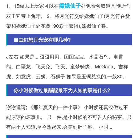
嫦娥
仙子
1、15级以上玩家可以在
处免费领取道具“兔牙”,
双击它带上兔牙。 2、将月光符交给嫦娥仙子(月光符在货
架和嫦娥仙子处花费190彩玉获得),嫦娥仙子将。
自由幻想月光宠有哪几种?
J左右 如果是... 囧囧贝贝、囶囶宝宝、水晶石鸟、电臀
熊、白垩龙、飞天兔、飞天、童梦骑缘、Mr.Gaga、吉祥
虎、如意虎、云狮、石狮子 如果是玉镯兑换的,一般30。
你小时候做过最龌龊最不为人知的事是什么?
谢谢邀请; 《那年夏天的一件小事》 小时侯还真没做过不
能原谅的坏事儿。 只一件,是小时候的不可告人的秘密。只
有两个人知道,至今想起来,会笑到肚子疼。 小时...