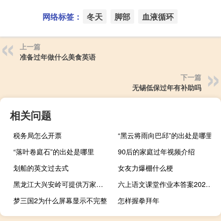
网络标签：
冬天
脚部
血液循环
上一篇
准备过年做什么美食英语
下一篇
无锡低保过年有补助吗
相关问题
税务局怎么开票
“黑云将雨向巴邱”的出处是哪里
“落叶卷庭石”的出处是哪里
90后的家庭过年视频介绍
划船的英文过去式
女友力爆棚什么梗
黑龙江大兴安岭可提供万家乐热水器维修服务地址在哪
六上语文课堂作业本答案2022（6下语文课堂作业本答案）
梦三国2为什么屏幕显示不完整
怎样握拳拜年