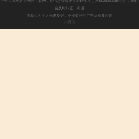
声明：本站内容来自互联网，如信息有错误可发邮件到f_fb#foxmail.com说明，我们
会及时纠正，谢谢
本站仅为个人兴趣爱好，不接盈利性广告及商业合作
小男孩