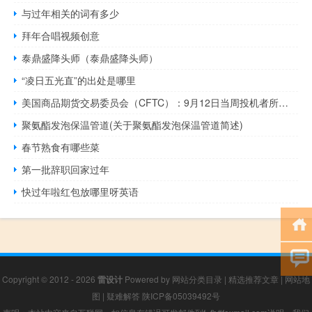
与过年相关的词有多少
拜年合唱视频创意
泰鼎盛降头师（泰鼎盛降头师）
“凌日五光直”的出处是哪里
美国商品期货交易委员会（CFTC）：9月12日当周投机者所持布伦特和WTI原油净多头头寸增加43,131手合约至494,888手合约创15个月新高
聚氨酯发泡保温管道(关于聚氨酯发泡保温管道简述)
春节熟食有哪些菜
第一批辞职回家过年
快过年啦红包放哪里呀英语
Copyright © 2012 - 2026
雷设计
Powered by
网站分类目录
|
精选推荐文章
|
网站地
图
|
疑难解答
陕ICP备05039492号