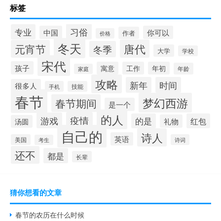
标签
习俗
专业
中国
你可以
作者
价格
冬天
唐代
元宵节
冬季
大学
学校
宋代
孩子
寓意
工作
年初
年龄
家庭
攻略
新年
时间
很多人
手机
技能
春节
梦幻西游
春节期间
是一个
的人
疫情
游戏
的是
红包
礼物
汤圆
自己的
诗人
英语
美国
诗词
考生
还不
都是
长辈
猜你想看的文章
春节的农历在什么时候