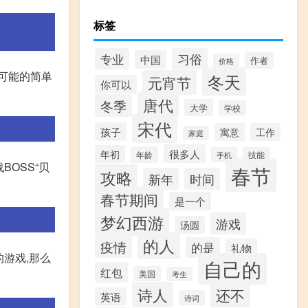
标签
习俗
专业
中国
作者
价格
可能的简单
冬天
元宵节
你可以
唐代
冬季
大学
学校
宋代
孩子
寓意
工作
家庭
很多人
年初
年龄
手机
技能
OSS“贝
春节
攻略
新年
时间
春节期间
是一个
梦幻西游
游戏
汤圆
的人
疫情
的是
礼物
的游戏,那么
自己的
红包
美国
考生
诗人
还不
英语
诗词