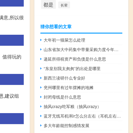
都是
长辈
满意,所以很
猜你想看的文章
大年初一猫屎怎么处理
山东省加大中药集中带量采购力度今年启动200个品种的中药配方颗粒集采
。值得玩的
递延所得税资产和负债是什么意思
“东皇别我太匆匆”的出处是哪里
新西兰读研什么专业好
兖州哪里有过年摆摊的地摊
恩,建议组
封闭母线是什么意思
抽风crazy吃军粮（抽风crazy）
蓝牙无线耳机l和r怎么分左右（耳机左右怎么分r l）
多大年龄能控制感情发展