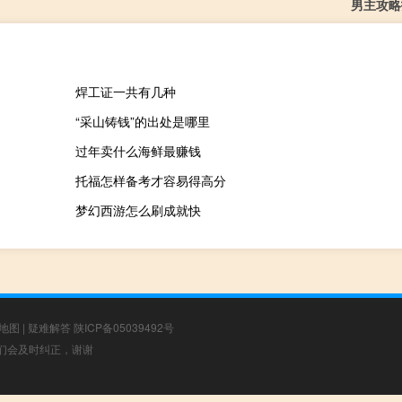
男主攻略
焊工证一共有几种
“采山铸钱”的出处是哪里
过年卖什么海鲜最赚钱
托福怎样备考才容易得高分
梦幻西游怎么刷成就快
地图
|
疑难解答
陕ICP备05039492号
，我们会及时纠正，谢谢