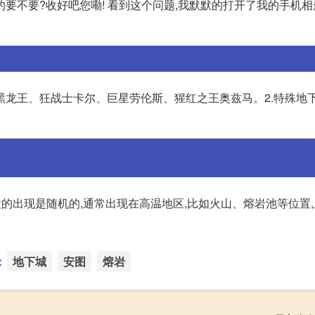
an)的要不要?收好吧您嘞! 看到这个问题,我默默的打开了我的手机相
落:黑龙王、狂战士卡尔、巨星劳伦斯、猩红之王奥兹马。2.特殊地
犬的出现是随机的,通常出现在高温地区,比如火山、熔岩池等位置
：
地下城
安图
熔岩