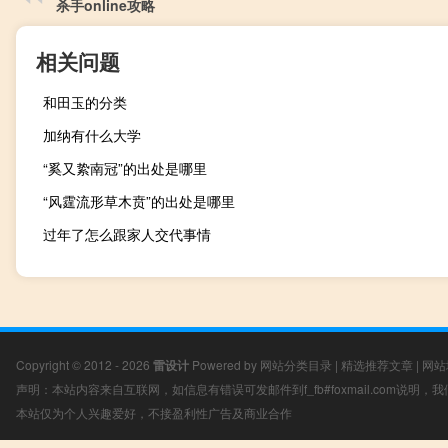
杀手online攻略
相关问题
和田玉的分类
加纳有什么大学
“奚又絷南冠”的出处是哪里
“风霆流形草木贲”的出处是哪里
过年了怎么跟家人交代事情
Copyright © 2012 - 2026
雷设计
Powered by
网站分类目录
|
精选推荐文章
|
网站
声明：本站内容来自互联网，如信息有错误可发邮件到f_fb#foxmail.com说明
本站仅为个人兴趣爱好，不接盈利性广告及商业合作