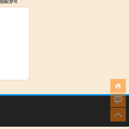
指南(穿书
小男孩