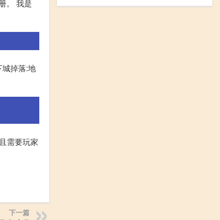
册。 我是
下城掉落:地
,且需要玩家
下一篇