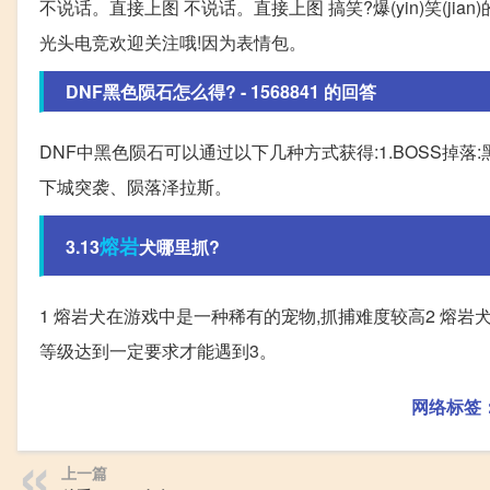
不说话。直接上图 不说话。直接上图 搞笑?爆(yin)笑(ji
光头电竞欢迎关注哦!因为表情包。
DNF黑色陨石怎么得? - 1568841 的回答
DNF中黑色陨石可以通过以下几种方式获得:1.BOSS掉
下城突袭、陨落泽拉斯。
熔岩
3.13
犬哪里抓?
1 熔岩犬在游戏中是一种稀有的宠物,抓捕难度较高2 熔岩
等级达到一定要求才能遇到3。
网络标签
上一篇