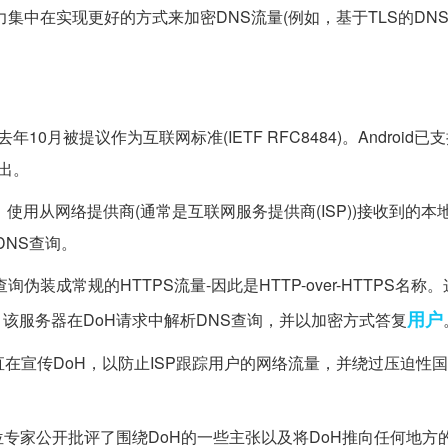
力集中在实现更好的方式来加密DNS流量(例如，基于TLS的DNS
0月被提议作为互联网标准(IETF RFC8484)。Android已
推出。
使用从网络提供商(通常是互联网服务提供商(ISP))接收到的本
DNS查询。
装成常规的HTTPS流量-因此是HTTP-over-HTTPS名称。
用户
)，该服务器在DoH请求中解析DNS查询，并以加密方式答复
在宣传DoH，以防止ISP跟踪用户的网络流量，并绕过压迫性
专家公开批评了围绕DoH的一些主张以及将DoH推向任何地方