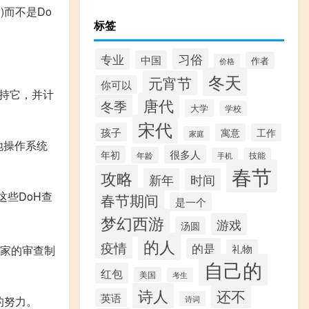
)而不是Do
标签
习俗
专业
中国
作者
价格
冬天
元宵节
你可以
支持它，并计
唐代
冬季
大学
学校
宋代
孩子
寓意
工作
家庭
地操作系统
很多人
年初
年龄
手机
技能
春节
攻略
新年
时间
这些DoH查
春节期间
是一个
梦幻西游
。
游戏
汤圆
的人
疫情
的是
礼物
国家的审查制
自己的
红包
美国
考生
诗人
还不
英语
的努力。
诗词