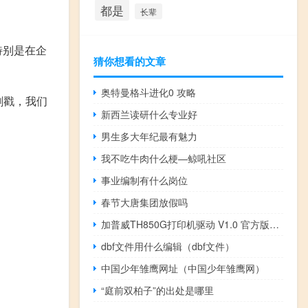
都是
长辈
特别是在企
猜你想看的文章
奥特曼格斗进化0 攻略
刺戳，我们
新西兰读研什么专业好
男生多大年纪最有魅力
我不吃牛肉什么梗—鲸吼社区
事业编制有什么岗位
春节大唐集团放假吗
加普威TH850G打印机驱动 V1.0 官方版（加普威TH850G打印机驱动 V1.0 官方版功能简介）
dbf文件用什么编辑（dbf文件）
中国少年雏鹰网址（中国少年雏鹰网）
“庭前双柏子”的出处是哪里