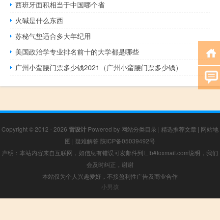
西班牙面积相当于中国哪个省
火碱是什么东西
苏秘气垫适合多大年纪用
美国政治学专业排名前十的大学都是哪些
广州小蛮腰门票多少钱2021（广州小蛮腰门票多少钱）
Copyright © 2012 - 2026
雷设计
Powered by
网站分类目录
|
精选推荐文章
|
网站地
图
|
疑难解答
陕ICP备05039492号
声明：本站内容来自互联网，如信息有错误可发邮件到f_fb#foxmail.com说明，我们
会及时纠正，谢谢
本站仅为个人兴趣爱好，不接盈利性广告及商业合作
小男孩