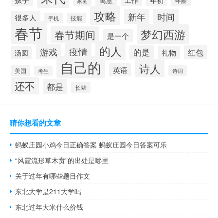
寓意
工作
年初
年龄
家庭
攻略
新年
时间
很多人
手机
技能
春节
梦幻西游
春节期间
是一个
的人
疫情
游戏
的是
红包
礼物
汤圆
自己的
诗人
英语
美国
诗词
考生
还不
都是
长辈
猜你想看的文章
蚂蚁庄园小鸡今日正确答案 蚂蚁庄园今日答案可乐
“风霆流形草木贲”的出处是哪里
关于过年有哪些题目作文
东北大学是211大学吗
东北过年大米什么价钱