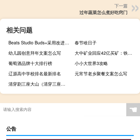
下一篇
过年蔬菜怎么煮好吃窍门
相关问题
Beats Studio Buds+采用改进的ANC透明设计
春节啥日子
幼儿园创意拜年文案怎么写
大中矿业回应42亿买矿：铁矿业务拥有固定现金流入
葡萄酒品牌十大排行榜
小小大世界3攻略
辽源高中学校排名最新排名
元宵节老乡聚餐文案怎么写
清穿剧三座大山（清穿三座大山是哪三部）
☚
公告