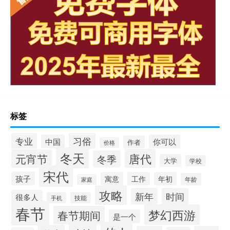
标签
习俗
专业
中国
你可以
作者
价格
冬天
唐代
元宵节
冬季
大学
学校
宋代
孩子
寓意
工作
年初
年龄
家庭
攻略
新年
时间
很多人
手机
技能
春节
梦幻西游
春节期间
是一个