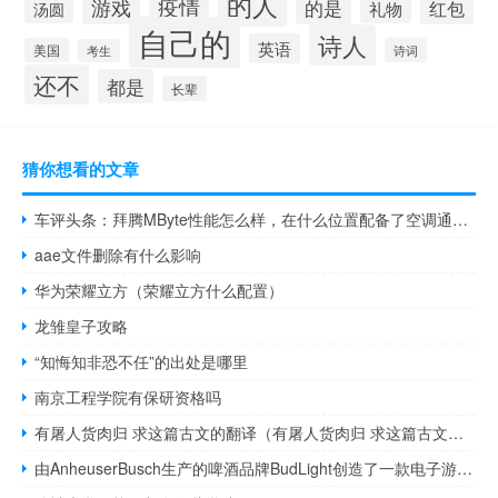
的人
疫情
游戏
的是
红包
礼物
汤圆
自己的
诗人
英语
美国
诗词
考生
还不
都是
长辈
猜你想看的文章
车评头条：拜腾MByte性能怎么样，在什么位置配备了空调通风孔
aae文件删除有什么影响
华为荣耀立方（荣耀立方什么配置）
龙雏皇子攻略
“知悔知非恐不任”的出处是哪里
南京工程学院有保研资格吗
有屠人货肉归 求这篇古文的翻译（有屠人货肉归 求这篇古文的翻译）
由AnheuserBusch生产的啤酒品牌BudLight创造了一款电子游戏机