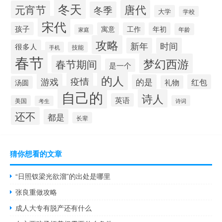
冬天
唐代
元宵节
冬季
大学
学校
宋代
孩子
寓意
工作
年初
年龄
家庭
攻略
新年
时间
很多人
手机
技能
春节
梦幻西游
春节期间
是一个
的人
疫情
游戏
的是
红包
礼物
汤圆
自己的
诗人
英语
美国
诗词
考生
还不
都是
长辈
猜你想看的文章
“日照钗梁光欲溜”的出处是哪里
张良重做攻略
成人大专有脱产还有什么