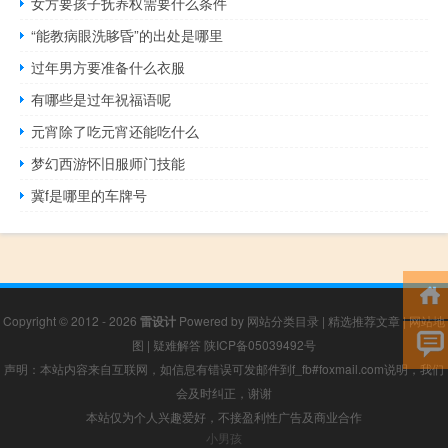
女方要孩子抚养权需要什么条件
“能教病眼洗眵昏”的出处是哪里
过年男方要准备什么衣服
有哪些是过年祝福语呢
元宵除了吃元宵还能吃什么
梦幻西游怀旧服师门技能
冀f是哪里的车牌号
Copyright © 2012 - 2026
雷设计
Powered by
网站分类目录
|
精选推荐文章
|
网站地
图
|
疑难解答
陕ICP备05039492号
声明：本站内容来自互联网，如信息有错误可发邮件到f_fb#foxmail.com说明，我们
会及时纠正，谢谢
本站仅为个人兴趣爱好，不接盈利性广告及商业合作
小男孩