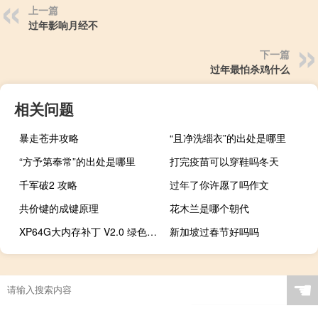
上一篇
过年影响月经不
下一篇
过年最怕杀鸡什么
相关问题
暴走苍井攻略
“且净洗缁衣”的出处是哪里
“方予第奉常”的出处是哪里
打完疫苗可以穿鞋吗冬天
千军破2 攻略
过年了你许愿了吗作文
共价键的成键原理
花木兰是哪个朝代
XP64G大内存补丁 V2.0 绿色版（XP64G大内存补丁 V2.0 绿色版功能简介）
新加坡过春节好吗吗
☚