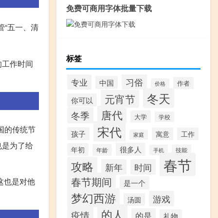
免费可商用字体批量下载
管“五一、清
标签
的工作时间
习俗
专业
中国
作者
价格
冬天
元宵节
你可以
唐代
冬季
大学
学校
宋代
国的传统节
孩子
寓意
工作
家庭
也是为了给
很多人
年初
年龄
手机
技能
春节
攻略
新年
时间
春节期间
这也是对他
是一个
梦幻西游
游戏
汤圆
的人
疫情
的是
礼物