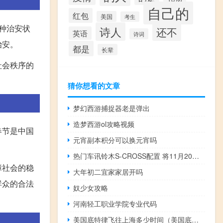
自己的
红包
美国
考生
种治安状
诗人
还不
英语
诗词
治安。
都是
长辈
社会秩序的
猜你想看的文章
梦幻西游捕捉器老是弹出
造梦西游ol攻略视频
春节是中国
元宵副本积分可以换元宵吗
热门车讯铃木S-CROSS配置 将11月20日上市/12万起
障社会的稳
大年初二宜家家居开吗
群众的合法
奴少女攻略
河南轻工职业学院专业代码
美国底特律飞往上海多少时间（美国底特律）