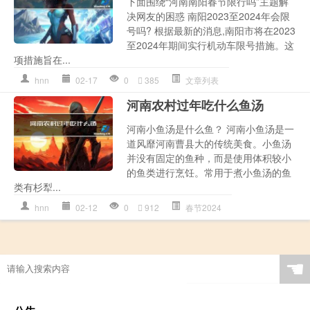
下面围绕“河南南阳春节限行吗”主题解
决网友的困惑 南阳2023至2024年会限
号吗? 根据最新的消息,南阳市将在2023
至2024年期间实行机动车限号措施。这
项措施旨在...
hnn
02-17
0
385
文章列表
河南农村过年吃什么鱼汤
河南小鱼汤是什么鱼？ 河南小鱼汤是一
道风靡河南曹县大的传统美食。小鱼汤
并没有固定的鱼种，而是使用体积较小
的鱼类进行烹饪。常用于煮小鱼汤的鱼
类有杉犁...
hnn
02-12
0
912
春节2024
☚