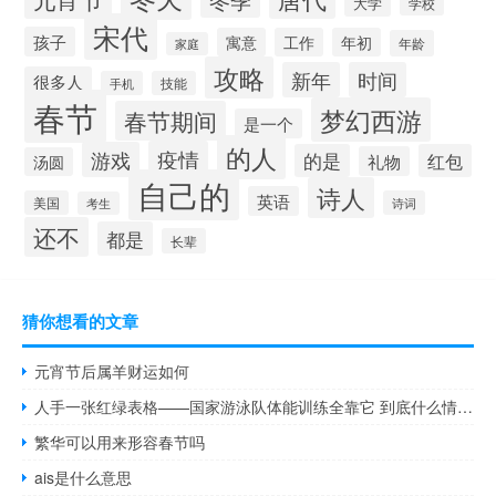
大学
学校
宋代
孩子
寓意
工作
年初
年龄
家庭
攻略
新年
时间
很多人
手机
技能
春节
梦幻西游
春节期间
是一个
的人
疫情
游戏
的是
红包
礼物
汤圆
自己的
诗人
英语
美国
诗词
考生
还不
都是
长辈
猜你想看的文章
元宵节后属羊财运如何
人手一张红绿表格——国家游泳队体能训练全靠它 到底什么情况嘞
繁华可以用来形容春节吗
ais是什么意思