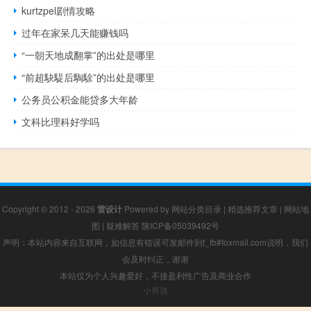
kurtzpel剧情攻略
过年在家呆几天能赚钱吗
“一朝天地成翻掌”的出处是哪里
“前超駃騠后騊駼”的出处是哪里
公务员公积金能贷多大年龄
文科比理科好学吗
Copyright © 2012 - 2026
雷设计
Powered by
网站分类目录
|
精选推荐文章
|
网站地
图
|
疑难解答
陕ICP备05039492号
声明：本站内容来自互联网，如信息有错误可发邮件到f_fb#foxmail.com说明，我们
会及时纠正，谢谢
本站仅为个人兴趣爱好，不接盈利性广告及商业合作
小男孩