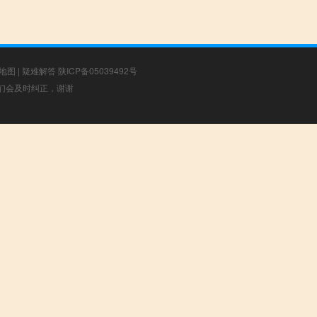
地图
|
疑难解答
陕ICP备05039492号
，我们会及时纠正，谢谢