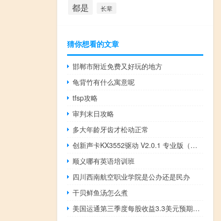
都是
长辈
猜你想看的文章
邯郸市附近免费又好玩的地方
龟背竹有什么寓意呢
tfsp攻略
审判末日攻略
多大年龄牙齿才松动正常
创新声卡KX3552驱动 V2.0.1 专业版（创新声卡KX3552驱动 V2.0.1 专业版功能简介）
顺义哪有英语培训班
四川西南航空职业学院是公办还是民办
干贝鲜鱼汤怎么煮
美国运通第三季度每股收益3.3美元预期2.95美元第三季度营收153.8亿美元预期153.3亿美元