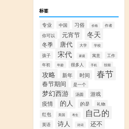
标签
习俗
专业
中国
作者
价格
冬天
元宵节
你可以
唐代
冬季
大学
学校
宋代
孩子
寓意
工作
家庭
很多人
年初
年龄
手机
技能
春节
攻略
新年
时间
春节期间
是一个
梦幻西游
游戏
汤圆
的人
疫情
的是
礼物
自己的
红包
美国
考生
诗人
还不
英语
诗词