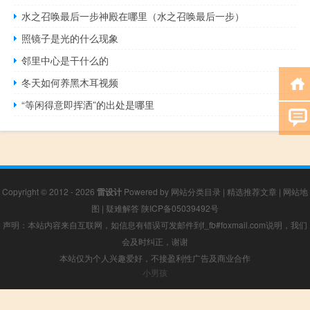
水之召唤最后一步神殿在哪里（水之召唤最后一步）
照镜子是光的什么现象
邻里中心是干什么的
冬天如何养黑木耳视频
“等闲得意即挥洒”的出处是哪里
Copyright © 2012 - 2026
雷设计
Powered by
网站分类目录
|
精选推荐文章
|
网站地
图
|
疑难解答
陕ICP备05039492号
声明：本站内容来自互联网，如信息有错误可发邮件到f_fb#foxmail.com说明，我们
会及时纠正，谢谢
本站仅为个人兴趣爱好，不接盈利性广告及商业合作
小男孩