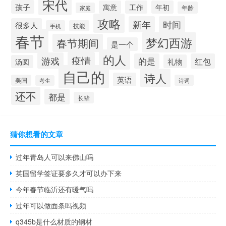
宋代
孩子
寓意
工作
年初
年龄
家庭
攻略
新年
时间
很多人
手机
技能
春节
梦幻西游
春节期间
是一个
的人
疫情
游戏
的是
红包
礼物
汤圆
自己的
诗人
英语
美国
诗词
考生
还不
都是
长辈
猜你想看的文章
过年青岛人可以来佛山吗
英国留学签证要多久才可以办下来
今年春节临沂还有暖气吗
过年可以做面条吗视频
q345b是什么材质的钢材