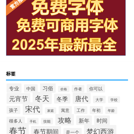
标签
习俗
专业
中国
你可以
作者
价格
冬天
唐代
元宵节
冬季
大学
学校
宋代
孩子
寓意
工作
年初
年龄
家庭
攻略
新年
时间
很多人
手机
技能
春节
梦幻西游
春节期间
是一个