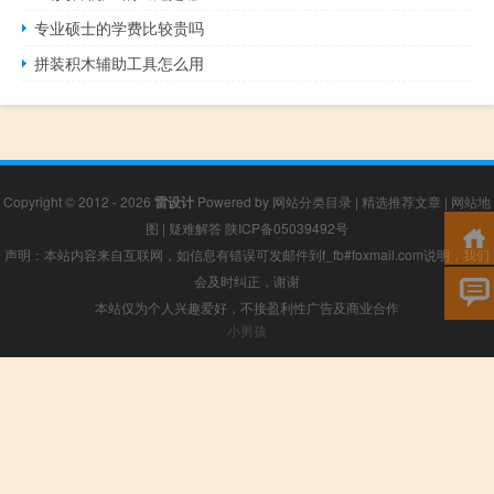
专业硕士的学费比较贵吗
拼装积木辅助工具怎么用
Copyright © 2012 - 2026
雷设计
Powered by
网站分类目录
|
精选推荐文章
|
网站地
图
|
疑难解答
陕ICP备05039492号
声明：本站内容来自互联网，如信息有错误可发邮件到f_fb#foxmail.com说明，我们
会及时纠正，谢谢
本站仅为个人兴趣爱好，不接盈利性广告及商业合作
小男孩