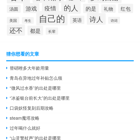
的人
疫情
游戏
的是
红包
礼物
汤圆
自己的
诗人
英语
美国
诗词
考生
还不
都是
长辈
猜你想看的文章
替硝唑多大年龄用量
青岛在异地过年补贴怎么领
“微风过水香”的出处是哪里
“冰鉴银台前长大”的出处是哪里
口袋妖怪复刻后期攻略
steam魔塔攻略
过年喝什么就好
“山灵警杖声”的出处是哪里