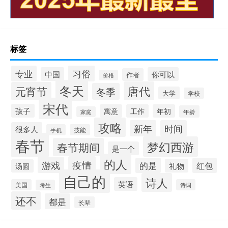
标签
习俗
专业
中国
你可以
作者
价格
冬天
唐代
元宵节
冬季
大学
学校
宋代
孩子
寓意
工作
年初
年龄
家庭
攻略
新年
时间
很多人
手机
技能
春节
梦幻西游
春节期间
是一个
的人
疫情
游戏
的是
红包
礼物
汤圆
自己的
诗人
英语
美国
诗词
考生
还不
都是
长辈