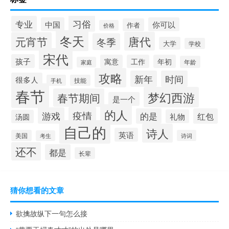
习俗
专业
中国
你可以
作者
价格
冬天
唐代
元宵节
冬季
大学
学校
宋代
孩子
寓意
工作
年初
年龄
家庭
攻略
新年
时间
很多人
手机
技能
春节
梦幻西游
春节期间
是一个
的人
疫情
游戏
的是
红包
礼物
汤圆
自己的
诗人
英语
美国
诗词
考生
还不
都是
长辈
猜你想看的文章
欲擒故纵下一句怎么接