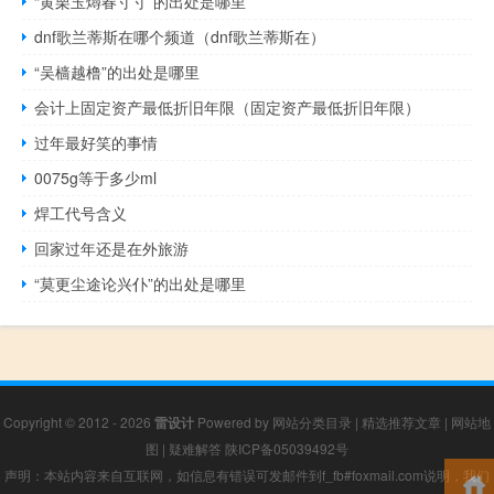
“黄栗玉燖春寸寸”的出处是哪里
dnf歌兰蒂斯在哪个频道（dnf歌兰蒂斯在）
“吴樯越橹”的出处是哪里
会计上固定资产最低折旧年限（固定资产最低折旧年限）
过年最好笑的事情
0075g等于多少ml
焊工代号含义
回家过年还是在外旅游
“莫更尘途论兴仆”的出处是哪里
Copyright © 2012 - 2026
雷设计
Powered by
网站分类目录
|
精选推荐文章
|
网站地
图
|
疑难解答
陕ICP备05039492号
声明：本站内容来自互联网，如信息有错误可发邮件到f_fb#foxmail.com说明，我们