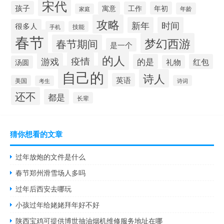
宋代
孩子
寓意
工作
年初
年龄
家庭
攻略
新年
时间
很多人
手机
技能
春节
梦幻西游
春节期间
是一个
的人
疫情
游戏
的是
红包
礼物
汤圆
自己的
诗人
英语
美国
诗词
考生
还不
都是
长辈
猜你想看的文章
过年放炮的文件是什么
春节郑州滑雪场人多吗
过年后西安去哪玩
小孩过年给姥姥拜年好不好
陕西宝鸡可提供博世抽油烟机维修服务地址在哪