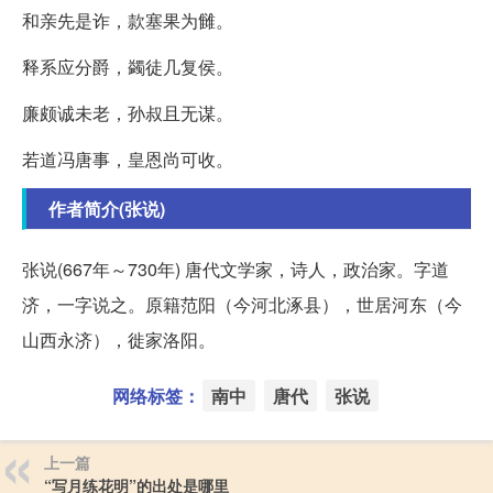
和亲先是诈，款塞果为雠。
释系应分爵，蠲徒几复侯。
廉颇诚未老，孙叔且无谋。
若道冯唐事，皇恩尚可收。
作者简介(张说)
张说(667年～730年) 唐代文学家，诗人，政治家。字道
济，一字说之。原籍范阳（今河北涿县），世居河东（今
山西永济），徙家洛阳。
网络标签：
南中
唐代
张说
上一篇
“写月练花明”的出处是哪里