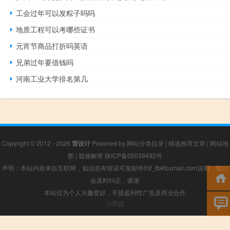
工会过年可以发粽子吗吗
地质工程可以考哪些证书
元宵节商品打折吗英语
兄弟过年要借钱吗
河南工业大学排名第几
Copyright © 2012 - 2026
雷设计
Powered by
网站分类目录
|
精选推荐文章
|
网站地
图
|
疑难解答
陕ICP备05039492号
声明：本站内容来自互联网，如信息有错误可发邮件到f_fb#foxmail.com说明，我们
会及时纠正，谢谢
本站仅为个人兴趣爱好，不接盈利性广告及商业合作
小男孩