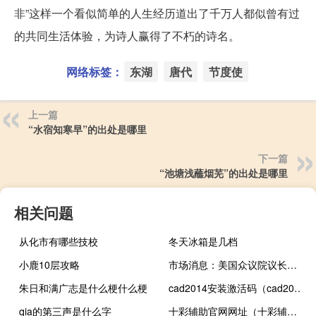
非”这样一个看似简单的人生经历道出了千万人都似曾有过
的共同生活体验，为诗人赢得了不朽的诗名。
网络标签：
东湖
唐代
节度使
上一篇
“水宿知寒早”的出处是哪里
下一篇
“池塘浅蘸烟芜”的出处是哪里
相关问题
从化市有哪些技校
冬天冰箱是几档
小鹿10层攻略
市场消息：美国众议院议长约翰逊今天出席了参议院共和党会议
朱日和满广志是什么梗什么梗
cad2014安装激活码（cad2014激活码是多少）
qia的第三声是什么字
十彩辅助官网网址（十彩辅助官网）