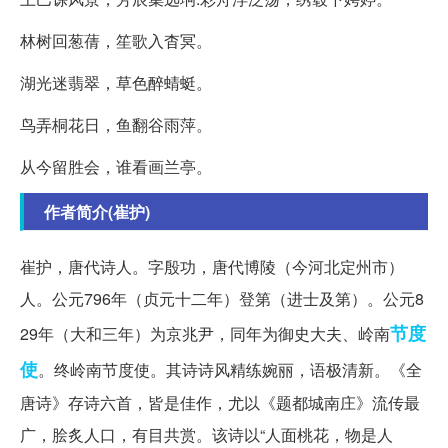
林树回葱蒨，笙歌入杳冥。
湖光迷翡翠，草色醉蜻蜓。
鸟弄桐花日，鱼翻谷雨萍。
从今留胜会，谁看画兰亭。
作者简介(崔护)
崔护，唐代诗人。字殷功，唐代博陵（今河北定州市）
人。公元796年（贞元十二年）登第（进士及第）。公元8
节度
29年（大和三年）为京兆尹，同年为御史大夫、岭南
使
。终岭南节度使。其诗诗风精练婉丽，语极清新。《全
唐诗》存诗六首，皆是佳作，尤以《题都城南庄》流传最
广，脍炙人口，有目共赏。该诗以“人面桃花，物是人