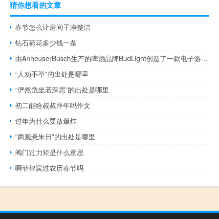
猜你想看的文章
春节怎么让房间干净整洁
钻石荷花多少钱一条
由AnheuserBusch生产的啤酒品牌BudLight创造了一款电子游戏机
“人劝不举”的出处是哪里
“俨然危坐若深思”的出处是哪里
初二能给叔叔拜年吗作文
过年为什么要放爆炸
“两观悬朱日”的出处是哪里
阀门过力矩是什么意思
啊菲律宾过农历春节吗