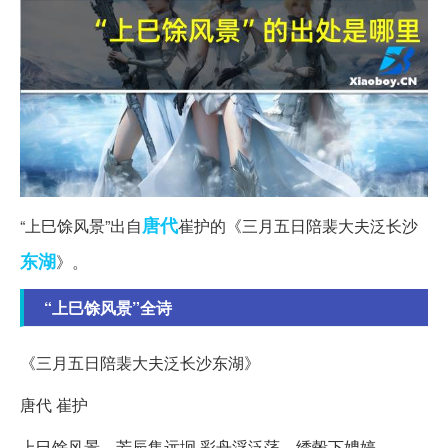
唐代
“上巳馀风景”出自
崔护的《三月五日陪裴大夫泛长沙
东湖
》。
“上巳馀风景”全诗
《三月五日陪裴大夫泛长沙东湖》
唐代 崔护
上巳馀风景，芳辰集远坰.彩舟浮泛荡，绣毂下娉婷。