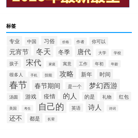
标签
习俗
专业
中国
你可以
作者
价格
冬天
唐代
元宵节
冬季
大学
学校
宋代
孩子
寓意
工作
年初
年龄
家庭
攻略
新年
时间
很多人
手机
技能
春节
梦幻西游
春节期间
是一个
的人
疫情
游戏
的是
红包
礼物
汤圆
自己的
诗人
英语
美国
诗词
考生
还不
都是
长辈