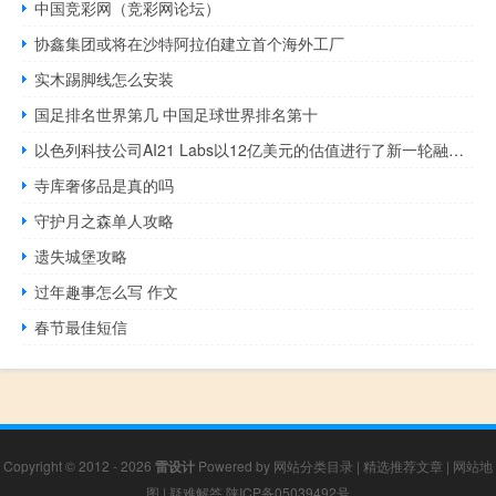
中国竞彩网（竞彩网论坛）
协鑫集团或将在沙特阿拉伯建立首个海外工厂
实木踢脚线怎么安装
国足排名世界第几 中国足球世界排名第十
以色列科技公司AI21 Labs以12亿美元的估值进行了新一轮融资AI21 Labs 是一家总部位于以色列特拉维夫的公司专门从事自然语言处理开发能够理解和生成自然语言的人工智能系统
寺库奢侈品是真的吗
守护月之森单人攻略
遗失城堡攻略
过年趣事怎么写 作文
春节最佳短信
Copyright © 2012 - 2026
雷设计
Powered by
网站分类目录
|
精选推荐文章
|
网站地
图
|
疑难解答
陕ICP备05039492号