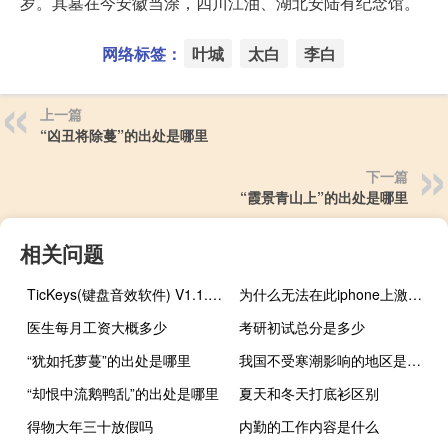
岁。其墓在今安徽当涂，四川江油、湖北安陆有纪念馆。
网络标签：
叶城
太白
李白
上一篇
“凶丑将除蔓”的出处是哪里
下一篇
“霞景青山上”的出处是哪里
相关问题
TicKeys(键盘音效软件) V1.1.1 官方版（TicKeys(键盘音效软件) V1.1.1 官方版功能简介）
为什么无法在此iphone上激活触控id（无法在iphone上激活触控id怎么回事）
医生每月工资大概多少
考研初试总分是多少
“犹如托萝蔓”的出处是哪里
我国不受寒潮影响的地区是梦幻西游手游（我国不受寒潮影响的地区是）
“却恨中流鹅鸭乱”的出处是哪里
夏天和冬天打底衫区别
得物大年三十放假吗
内勤的工作内容是什么