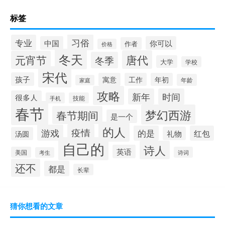
标签
习俗
专业
中国
你可以
作者
价格
冬天
唐代
元宵节
冬季
大学
学校
宋代
孩子
寓意
工作
年初
年龄
家庭
攻略
新年
时间
很多人
手机
技能
春节
梦幻西游
春节期间
是一个
的人
疫情
游戏
的是
红包
礼物
汤圆
自己的
诗人
英语
美国
诗词
考生
还不
都是
长辈
猜你想看的文章