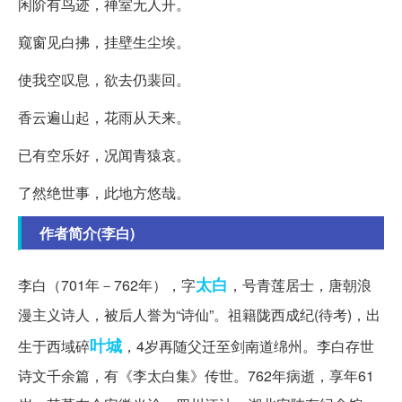
闲阶有鸟迹，禅室无人开。
窥窗见白拂，挂壁生尘埃。
使我空叹息，欲去仍裴回。
香云遍山起，花雨从天来。
已有空乐好，况闻青猿哀。
了然绝世事，此地方悠哉。
作者简介(李白)
太白
李白（701年－762年），字
，号青莲居士，唐朝浪
漫主义诗人，被后人誉为“诗仙”。祖籍陇西成纪(待考)，出
叶城
生于西域碎
，4岁再随父迁至剑南道绵州。李白存世
诗文千余篇，有《李太白集》传世。762年病逝，享年61