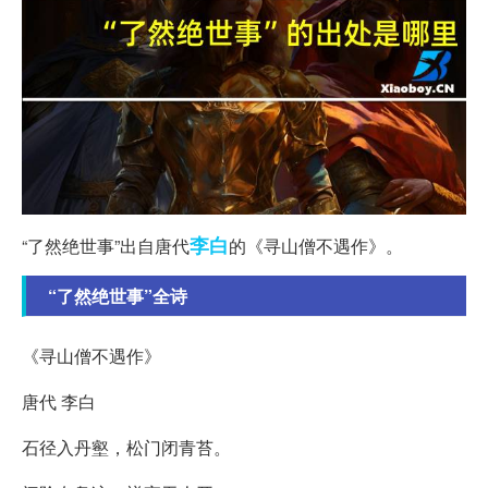
李白
“了然绝世事”出自唐代
的《寻山僧不遇作》。
“了然绝世事”全诗
《寻山僧不遇作》
唐代 李白
石径入丹壑，松门闭青苔。