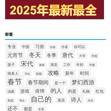
标签
习俗
专业
中国
你可以
作者
价格
冬天
唐代
元宵节
冬季
大学
学校
宋代
孩子
寓意
工作
年初
年龄
家庭
攻略
新年
时间
很多人
手机
技能
春节
梦幻西游
春节期间
是一个
的人
疫情
游戏
的是
红包
礼物
汤圆
自己的
诗人
英语
美国
诗词
考生
还不
都是
长辈