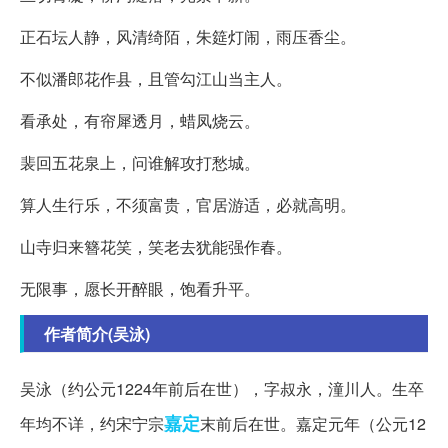
正石坛人静，风清绮陌，朱筵灯闹，雨压香尘。
不似潘郎花作县，且管勾江山当主人。
看承处，有帘犀透月，蜡凤烧云。
裴回五花泉上，问谁解攻打愁城。
算人生行乐，不须富贵，官居游适，必就高明。
山寺归来簪花笑，笑老去犹能强作春。
无限事，愿长开醉眼，饱看升平。
作者简介(吴泳)
吴泳（约公元1224年前后在世），字叔永，潼川人。生卒
嘉定
年均不详，约宋宁宗
末前后在世。嘉定元年（公元12