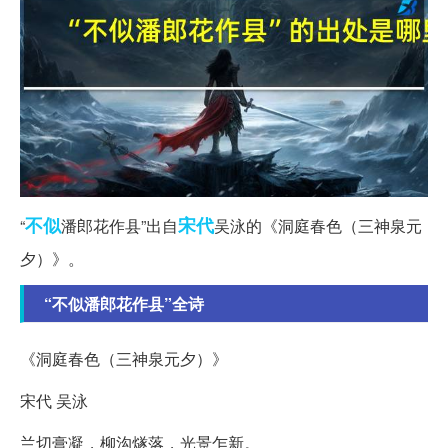
不似
宋代
“
潘郎花作县”出自
吴泳的《洞庭春色（三神泉元
夕）》。
“不似潘郎花作县”全诗
《洞庭春色（三神泉元夕）》
宋代 吴泳
兰切膏凝，柳沟燧落，光景乍新。