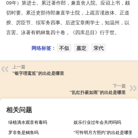
09年）第进士。累迁著作郎，兼直舍人院。应诏上书，颇
切时要。累迁吏部侍郎兼直学士院，上疏言谨政体、正道
揆、厉臣节、综军务四事。后进宝章阁学士，知温州，以
言罢。泳著有鹤林集四十卷，《四库总目》行于世。
网络标签：
不似
嘉定
宋代
上一篇
“银字理鸾笙”的出处是哪里
下一篇
“乱红扑蔌如雨”的出处是哪里
相关问题
绿植滴水观音有毒吗
娱乐行业过年会关闭吗吗
罗非鱼是鲷鱼吗
“可怜明月方照灼”的出处是哪里