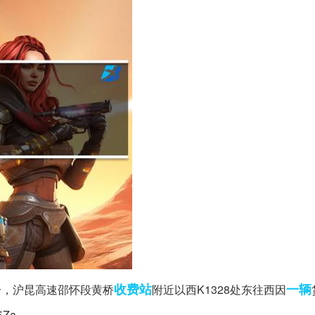
收费站
一辆
4时57分，沪昆高速邵怀段黄桥
附近以西K1328处东往西因
​​​