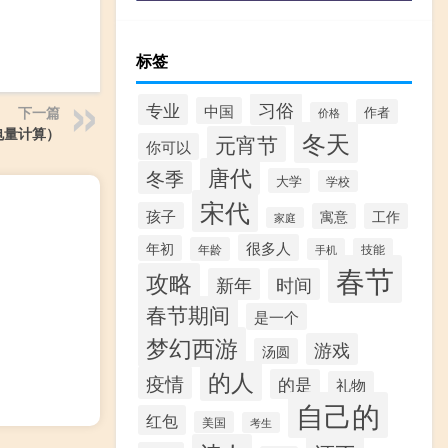
标签
习俗
专业
中国
下一篇
作者
价格
电量计算）
冬天
元宵节
你可以
唐代
冬季
大学
学校
宋代
孩子
寓意
工作
家庭
很多人
年初
年龄
手机
技能
春节
攻略
新年
时间
春节期间
是一个
梦幻西游
游戏
汤圆
的人
疫情
的是
礼物
自己的
红包
美国
考生