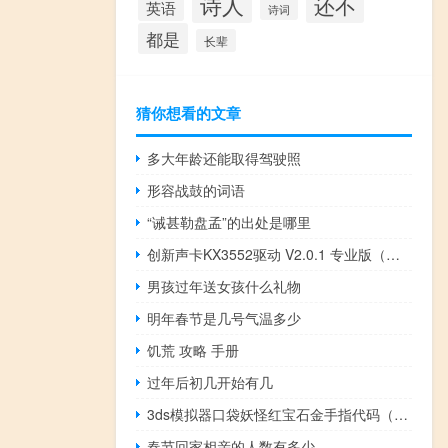
诗人
还不
英语
诗词
都是
长辈
猜你想看的文章
多大年龄还能取得驾驶照
形容战鼓的词语
“诫甚勒盘孟”的出处是哪里
创新声卡KX3552驱动 V2.0.1 专业版（创新声卡KX3552驱动 V2.0.1 专业版功能简介）
男孩过年送女孩什么礼物
明年春节是几号气温多少
饥荒 攻略 手册
过年后初几开始有几
3ds模拟器口袋妖怪红宝石金手指代码（3ds模拟器口袋妖怪xy）
春节回家相亲的人数有多少