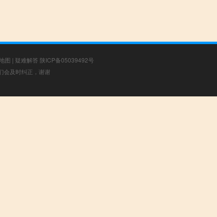
地图
|
疑难解答
陕ICP备05039492号
，我们会及时纠正，谢谢