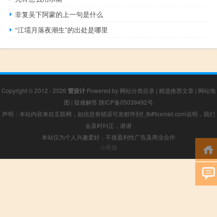
非复吴下阿蒙的上一句是什么
“江壖月落夜潮生”的出处是哪里
Copyright © 2012 - 2026
雷设计
Powered by
网站分类目录
|
精选推荐文章
|
网站地
图
|
疑难解答
陕ICP备05039492号
声明：本站内容来自互联网，如信息有错误可发邮件到f_fb#foxmail.com说明，我们
会及时纠正，谢谢
本站仅为个人兴趣爱好，不接盈利性广告及商业合作
小男孩