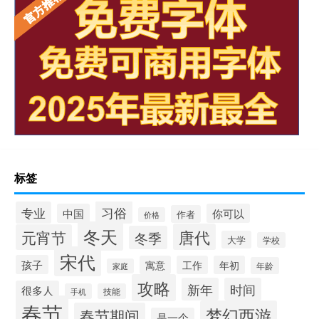
标签
习俗
专业
中国
你可以
作者
价格
冬天
唐代
元宵节
冬季
大学
学校
宋代
孩子
寓意
工作
年初
年龄
家庭
攻略
新年
时间
很多人
手机
技能
春节
梦幻西游
春节期间
是一个