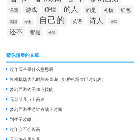
的人
疫情
游戏
的是
红包
礼物
汤圆
自己的
诗人
英语
美国
诗词
考生
还不
都是
长辈
猜你想看的文章
过年买芒果什么意思啊
虹桥机场大巴时刻表查询（虹桥机场大巴时刻表）
梦幻西游钩子加点技能
元宵节几点上高速
梦幻西游手游锦衣战斗时间
到生子攻略
过年会不会长高
元宵怎么用水蒸