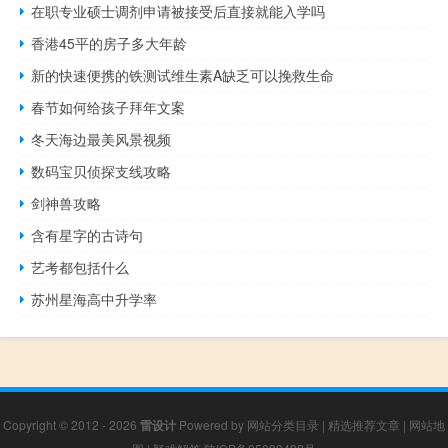
在职专业硕士调剂申请被接受后直接就能入学吗
香港45平的房子多大年龄
新的快速便携的铁测试维生素A缺乏可以挽救生命
春节如何给孩子拜年文案
冬天海边最美风景视频
数码宝贝侦探支线攻略
剑神兽攻略
含有星字的古诗句
艺考都包括什么
苏州星海高中升学率
Copyright © 2012 - 2026
雷设计
Powered by
网站分类目录
|
精选推荐文章
|
网站地