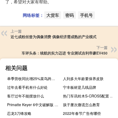
了，希望对大家有帮助。
网络标签：
大货车
密码
手机号
上一篇
近七成粉丝曾为偶像消费 偶像经济需成熟的产业模式
下一篇
车评头条：续航的实力迈进 专业测试吉利帝豪EV450
相关问题
单季营收同比增25%菜鸟跨境物流布局进入收获期 到底什么情况嘞
人到多大年龄要保养皮肤
过年去看手机有什么好处
宁丰板材是几线品牌
客厅过年不能摆放什么
热门车讯铃木S-CROSS配置 将11月20日上市/12万起
Primatte Keyer 6中文破解版 V6.0.1 免费版（Primatte Keyer 6中文破解版 V6.0.1 免费版功能简介）
孩子屡次撒谎怎么教育
忍龙3刀锋攻略
2022年春节广告有哪些