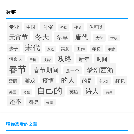
标签
习俗
专业
中国
你可以
作者
价格
冬天
唐代
元宵节
冬季
大学
学校
宋代
孩子
寓意
工作
年初
年龄
家庭
攻略
新年
时间
很多人
手机
技能
春节
梦幻西游
春节期间
是一个
的人
疫情
游戏
的是
红包
礼物
汤圆
自己的
诗人
英语
美国
诗词
考生
还不
都是
长辈
猜你想看的文章