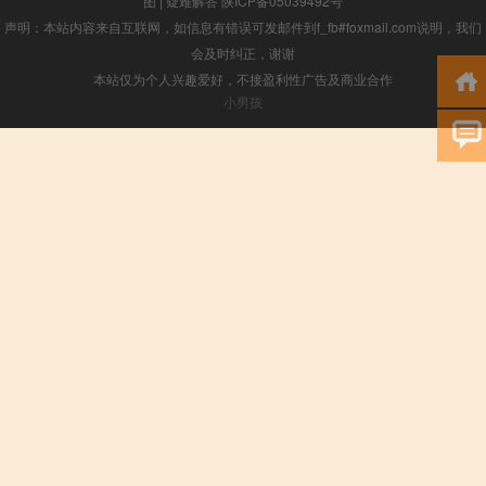
图
|
疑难解答
陕ICP备05039492号
声明：本站内容来自互联网，如信息有错误可发邮件到f_fb#foxmail.com说明，我们
会及时纠正，谢谢
本站仅为个人兴趣爱好，不接盈利性广告及商业合作
小男孩