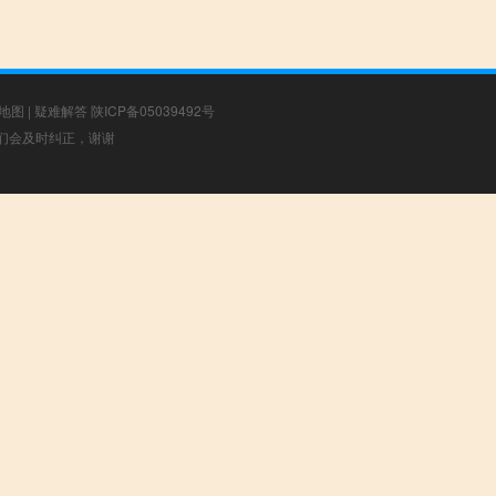
地图
|
疑难解答
陕ICP备05039492号
，我们会及时纠正，谢谢