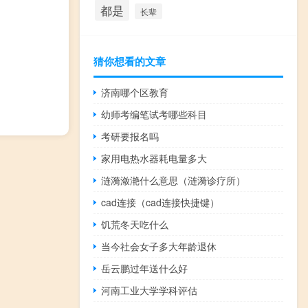
都是
长辈
猜你想看的文章
济南哪个区教育
幼师考编笔试考哪些科目
考研要报名吗
家用电热水器耗电量多大
涟漪潋滟什么意思（涟漪诊疗所）
cad连接（cad连接快捷键）
饥荒冬天吃什么
当今社会女子多大年龄退休
岳云鹏过年送什么好
河南工业大学学科评估