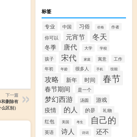
标签
习俗
专业
中国
作者
价格
冬天
元宵节
你可以
唐代
冬季
大学
学校
宋代
孩子
寓意
工作
家庭
很多人
年初
年龄
手机
技能
春节
攻略
新年
时间
春节期间
是一个
下一篇
梦幻西游
游戏
汤圆
单和删除有
的人
什么区别）
疫情
的是
礼物
自己的
红包
美国
考生
诗人
还不
英语
诗词