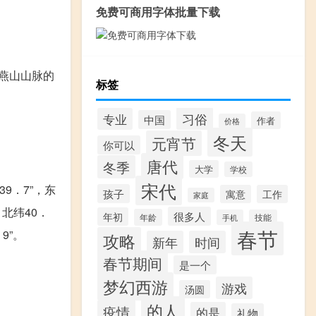
免费可商用字体批量下载
燕山山脉的
标签
习俗
专业
中国
作者
价格
冬天
元宵节
你可以
唐代
冬季
大学
学校
宋代
39．7”，东
孩子
寓意
工作
家庭
，北纬40．
很多人
年初
年龄
手机
技能
春节
9”。
攻略
新年
时间
春节期间
是一个
梦幻西游
游戏
汤圆
的人
疫情
的是
礼物