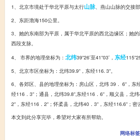
山脉
1、北京市境处于华北平原与太行
、燕山山脉的交接
2、东距渤海150公里。
3、她的东南部为平原，属于华北平原的西北边缘区；她
西段支脉。
北纬
东经
4、 市界的地理坐标为：
39”26’至41”03’，
115”2
5、北京市区坐标为：北纬39.9”，东经116. 3”。
6、各郊区、县的地理坐标为：房山区，北纬 39． 6”，东经1
经116．3”；通县，北纬39.8”,东经116．6”，顺义县，北纬
2”，东经116．2”；怀柔县，北纬40．3”，东经116.6”；密
本文到此分享完毕，希望对大家有所帮助。
网络标签