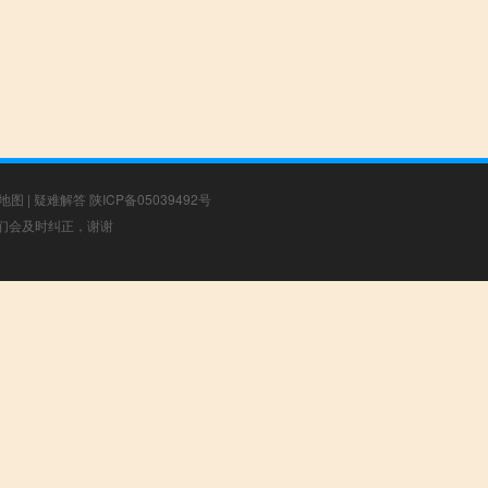
地图
|
疑难解答
陕ICP备05039492号
，我们会及时纠正，谢谢