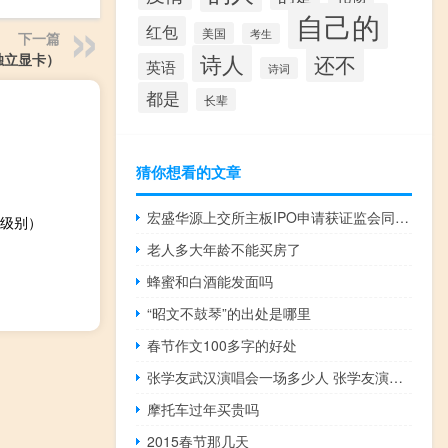
自己的
红包
美国
考生
下一篇
诗人
独立显卡）
还不
英语
诗词
都是
长辈
猜你想看的文章
宏盛华源上交所主板IPO申请获证监会同意注册批复
级别）
老人多大年龄不能买房了
蜂蜜和白酒能发面吗
“昭文不鼓琴”的出处是哪里
春节作文100多字的好处
张学友武汉演唱会一场多少人 张学友演唱会高清版
摩托车过年买贵吗
2015春节那几天